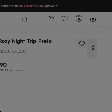
as compras em
até 10x sem juros!
Aproveite!
FRETE GRÁTIS
par
Roxy Night Trip Preto
451A0138.02.00
90
52
,
47
sem juros