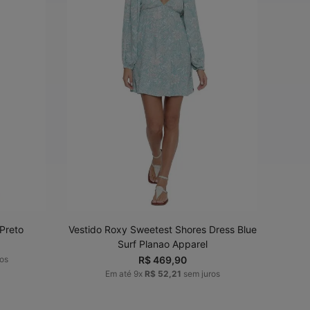
G
PP
P
M
G
ADICIONAR AO
CARRINHO
Preto
Vestido Roxy Sweetest Shores Dress Blue
Surf Planao Apparel
os
R$
469
,
90
Em até
9
x
R$
52
,
21
sem juros