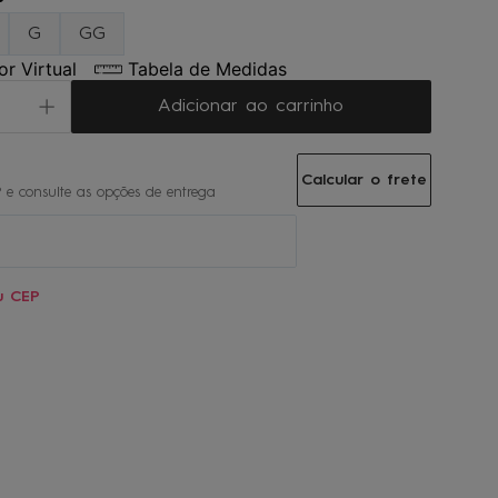
P
G
GG
r Virtual
Tabela de Medidas
Adicionar ao carrinho
Calcular o frete
u CEP