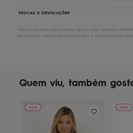
TROCAS E DEVOLUÇÕES
Troca o produto pelo mesmo, de cor e/ou tamanho diferent
do anúncio, comunicar o nosso SAC e mencione nos comen
Quem viu, também gost
NEW
NEW
s Ii