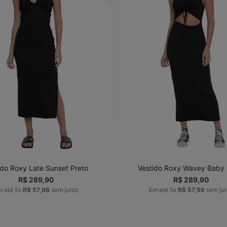
P
M
G
P
M
G
G
ADICIONAR AO
ADICIONAR AO
CARRINHO
CARRINHO
ido Roxy Late Sunset Preto
Vestido Roxy Wavey Baby 
R$
289
,
90
R$
289
,
90
m até
5
x
R$
57
,
98
sem juros
Em até
5
x
R$
57
,
98
sem jur