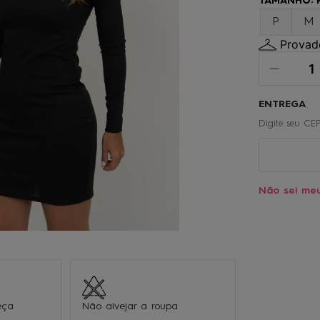
TAMANHO
:
º
oculos
P
M
0
º
regata
Provado
Não sei me
eça
Não alvejar a roupa