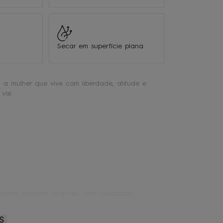
Secar em superfície plana
 a mulher que vive com liberdade, atitude e
vai.
ontra produtos originais, com qualidade,
S