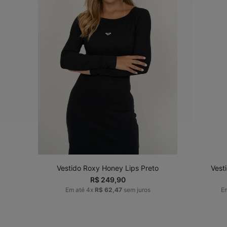
P
M
G
GG
ADICIONAR AO
CARRINHO
Vestido Roxy Honey Lips Preto
Vest
R$
249
,
90
Em até
4
x
R$
62
,
47
sem juros
E