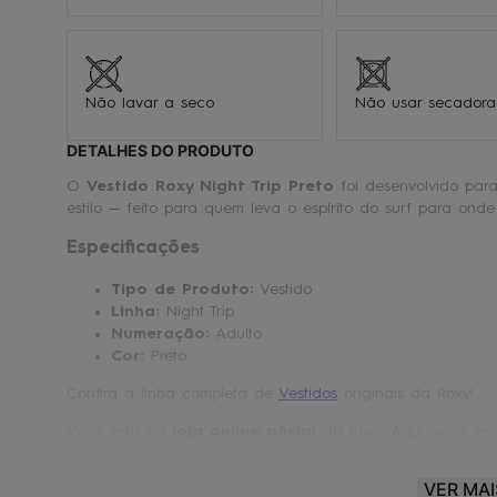
Não lavar a seco
Não usar secadora
DETALHES DO PRODUTO
O
Vestido Roxy Night Trip Preto
foi desenvolvido para
estilo — feito para quem leva o espírito do surf para onde 
Especificações
Tipo de Produto:
Vestido
Linha:
Night Trip
Numeração:
Adulto
Cor:
Preto
Confira a linha completa de
Vestidos
originais da Roxy!
Você está na
loja online oficial
da Roxy. Aqui, você enc
garantia e compromisso que só a Roxy tem a oferecer!
VER MAI
Roxy® |
Make waves. Move mountains.
🏄