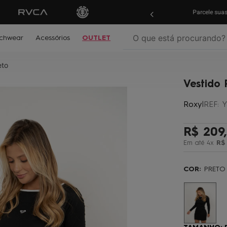
ras em
até 10x sem juros!
Aproveite!
Parcele su
O que está procurando?
chwear
Acessórios
OUTLET
eto
termos mais buscados
Vestido 
º
biquíni
Roxy
|
REF
:
Y
º
mochila
º
moletom
R$
209
,
º
jaqueta
Em até
4
x
R$
º
maio
COR:
PRETO
º
boardshort
º
gorro
º
vestido