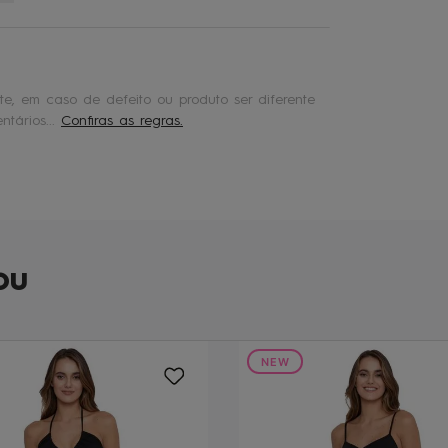
e, em caso de defeito ou produto ser diferente
tários...
Confiras as regras.
ou
NEW