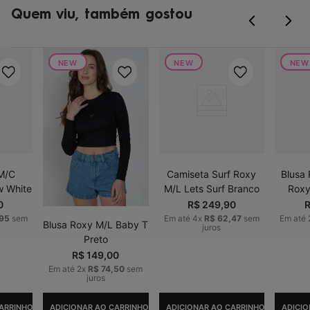
Quem viu, também gostou
NEW
NEW
NEW
 M/C
Camiseta Surf Roxy
Blusa
w White
M/L Lets Surf Branco
Roxy
0
R$
249
,
90
95
sem
Em até
4
x
R$
62
,
47
sem
Em até
Blusa Roxy M/L Baby T
juros
Preto
R$
149
,
00
Em até
2
x
R$
74
,
50
sem
juros
ARRINHO
ADICIONAR AO CARRINHO
ADICIONAR AO CARRINHO
ADICIO