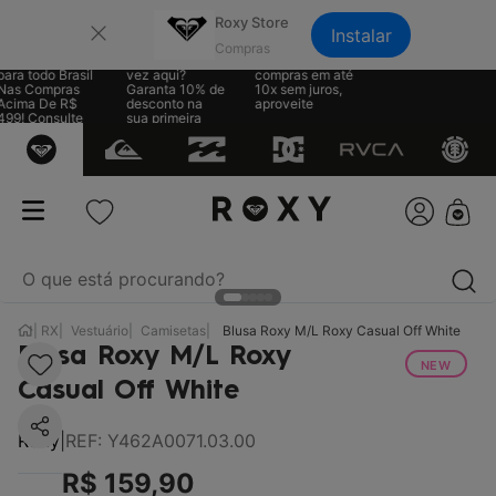
×
Roxy Store
Instalar
ete Grátis
Sua primeira
Parcele suas
ra todo Brasil
vez aqui?
compras em até
as Compras
Garanta 10% de
10x sem juros,
cima De R$
desconto na
aproveite
99! Consulte
sua primeira
 regras
compra
O que está procurando?
RX
Vestuário
Camisetas
Blusa Roxy M/L Roxy Casual Off White
termos mais buscados
Blusa Roxy M/L Roxy
NEW
1
º
biquíni
Casual Off White
2
º
mochila
Roxy
|
REF
:
Y462A0071.03.00
3
º
moletom
R$
159
,
90