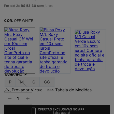
4
º
jaqueta
Em até
3
x
R$
53
,
30
sem juros
5
º
maio
6
º
boardshort
COR:
OFF WHITE
7
º
vestido
8
º
oculos
9
º
gorro
10
º
regata
TAMANHO
:
P
P
M
G
GG
Provador Virtual
Tabela de Medidas
OFERTAS EXCLUSIVAS NO APP
Baixe agora!