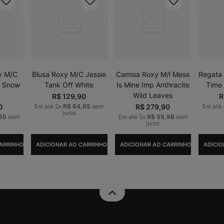
y M/C
Blusa Roxy M/C Jessie
Camisa Roxy M/l Mess
Regata 
y Snow
Tank Off White
Is Mine Imp Anthracite
Time 
Wild Leaves
R$
129
,
90
R
0
Em até
2
x
R$
64
,
95
sem
R$
279
,
90
Em até
juros
95
sem
Em até
5
x
R$
55
,
98
sem
juros
ARRINHO
ADICIONAR AO CARRINHO
ADICIONAR AO CARRINHO
ADICIO