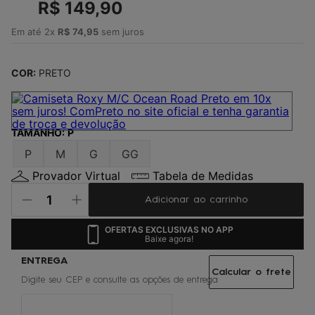
4
º
R$
jaqueta
149
,
90
5
º
maio
Em até
2
x
R$
74
,
95
sem juros
6
º
oculos
COR:
PRETO
7
º
boardshort
8
º
vestido
9
º
gorro
TAMANHO
:
P
10
º
calça
P
M
G
GG
Provador Virtual
Tabela de Medidas
Adicionar ao carrinho
OFERTAS EXCLUSIVAS NO APP
Baixe agora!
Calcular o frete