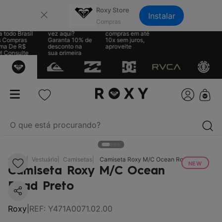
×
Roxy Store
Instalar
e Grátis
Sua primeira
Parcele suas
 todo Brasil
vez aqui?
compras em até
 Compras
Garanta 10% de
10x sem juros,
ma De R$
desconto na
aproveite
! Consulte
sua primeira
regras
compra
O que está procurando?
termos mais buscados
RX
Vestuário
Camisetas
Camiseta Roxy M/C Ocean Road Preto
NEW
Camiseta Roxy M/C Ocean
1
º
biquíni
Road Preto
2
º
mochila
3
º
moletom
Roxy
|
REF
:
Y471A0071.02.00