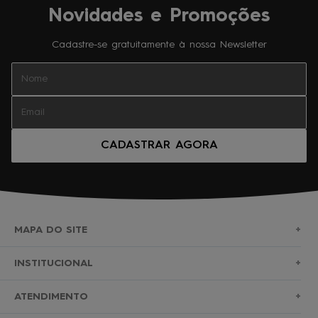
Novidades e Promoções
Cadastre-se gratuitamente à nossa Newsletter
CADASTRAR AGORA
MAPA DO SITE
+
SURF
INSTITUCIONAL
+
NOVA COLEÇÃO
SOBRE NÓS
ATENDIMENTO
+
BERMUDAS