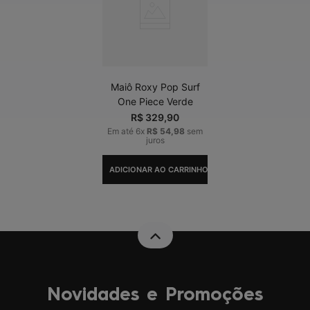
Maiô Roxy Pop Surf
One Piece Verde
R$
329
,
90
Em até
6
x
R$
54
,
98
sem
juros
ADICIONAR AO CARRINHO
Novidades e Promoções