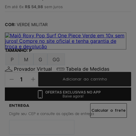
4
º
jaqueta
Em até
6
x
R$
54
,
98
sem juros
5
º
maio
6
º
gorro
COR:
VERDE MILITAR
7
º
boardshort
8
º
vestido
TAMANHO
:
P
9
º
oculos
P
M
G
GG
10
º
chinelo
Provador Virtual
Tabela de Medidas
Adicionar ao carrinho
OFERTAS EXCLUSIVAS NO APP
Baixe agora!
Calcular o frete