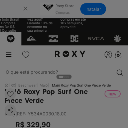
×
Roxy Store
Instalar
e Grátis
Sua primeira
Parcele suas
 todo Brasil
vez aqui?
compras em até
 Compras
Garanta 10% de
10x sem juros,
ma De R$
desconto na
aproveite
! Consulte
sua primeira
regras
compra
O que está procurando?
RX
Beachwear
Maiô
Maiô Roxy Pop Surf One Piece Verde
termos mais buscados
Maiô Roxy Pop Surf One
NEW
1
º
biquíni
Piece Verde
2
º
mochila
Roxy
|
REF
:
Y534A0030.18.00
3
º
moletom
R$
329
,
90