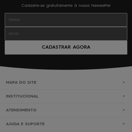
Cadastre-se gratuitamente à nossa Newsletter
CADASTRAR AGORA
MAPA DO SITE
+
SURF
INSTITUCIONAL
+
NOVA COLEÇÃO
SOBRE NÓS
ATENDIMENTO
+
BERMUDAS
TROCAS E DEVOLUÇÕES
(11)2010-1028
AJUDA E SUPORTE
+
ROUPAS
POLÍTICA DE ENTREGA