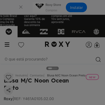
×
Roxy Store
Instalar
te Grátis
Sua primeira
Parcele suas
a todo Brasil
vez aqui?
compras em até
s Compras
Garanta 10% de
10x sem juros,
ima De R$
desconto na
aproveite
! Consulte
sua primeira
regras
compra
O que está procurando?
termos mais buscados
RX
Vestuário
Camisetas
Blusa M/C Noon Ocean Preto
NEW
Blusa M/C Noon Ocean
1
º
biquíni
Preto
2
º
mochila
3
º
moletom
Roxy
|
REF
:
Y461A0105.02.00