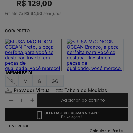
4
º
R$
jaqueta
129
,
00
5
º
maio
Em até
2
x
R$
64
,
50
sem juros
6
º
boardshort
COR:
PRETO
7
º
vestido
8
º
oculos
9
º
gorro
10
º
regata
TAMANHO
:
M
P
M
G
GG
Provador Virtual
Tabela de Medidas
Adicionar ao carrinho
OFERTAS EXCLUSIVAS NO APP
Baixe agora!
Calcular o frete