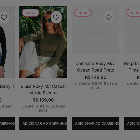
NEW
NEW
NEW
Camiseta Roxy M/C
Regata 
Ocean Road Preto
Time 
R$
149
,
90
R
Em até
2
x
R$
74
,
95
sem
Em até
 Baby T
Blusa Roxy M/l Casual
juros
Verde Escuro
0
R$
159
,
90
50
sem
Em até
3
x
R$
53
,
30
sem
juros
ARRINHO
ADICIONAR AO CARRINHO
ADICIONAR AO CARRINHO
ADICIO