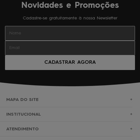
Novidades e Promoções
Cadastre-se gratuitamente à nossa Newsletter
CADASTRAR AGORA
MAPA DO SITE
+
SURF
INSTITUCIONAL
+
NOVA COLEÇÃO
SOBRE NÓS
ATENDIMENTO
+
BERMUDAS
TROCAS E DEVOLUÇÕES