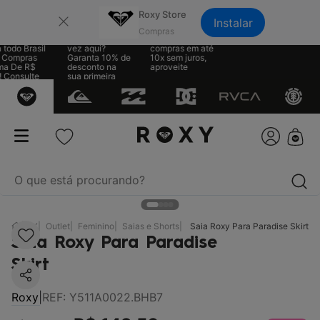
×
Roxy Store
Instalar
e Grátis
Sua primeira
Parcele suas
 todo Brasil
vez aqui?
compras em até
 Compras
Garanta 10% de
10x sem juros,
ma De R$
desconto na
aproveite
! Consulte
sua primeira
egras
compra
O que está procurando?
termos mais buscados
RX
Outlet
Feminino
Saias e Shorts
Saia Roxy Para Paradise Skirt
Saia Roxy Para Paradise
1
º
biquíni
Skirt
2
º
mochila
Roxy
|
REF
:
Y511A0022.BHB7
3
º
moletom