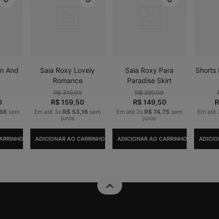
on And
Saia Roxy Lovely
Saia Roxy Para
Shorts
Romance
Paradise Skirt
0
R$
319
,
00
R$
299
,
00
0
R$
159
,
50
R$
149
,
50
66
sem
Em até
3
x
R$
53
,
16
sem
Em até
2
x
R$
74
,
75
sem
Em até
juros
juros
ARRINHO
ADICIONAR AO CARRINHO
ADICIONAR AO CARRINHO
ADICIO