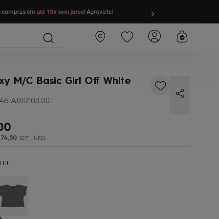
as compras em
até 10x sem juros!
Aproveite!
FRETE GRÁTIS
par
xy M/C Basic Girl Off White
461A0112.03.00
00
74
,
50
sem juros
HITE