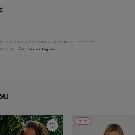
S
e, em caso de defeito ou produto ser diferente
tários...
Confiras as regras.
ou
NEW