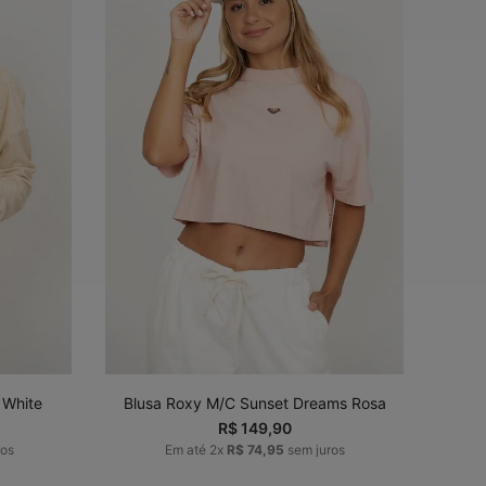
G
P
M
G
GG
ADICIONAR AO
CARRINHO
 White
Blusa Roxy M/C Sunset Dreams Rosa
R$
149
,
90
ros
Em até
2
x
R$
74
,
95
sem juros