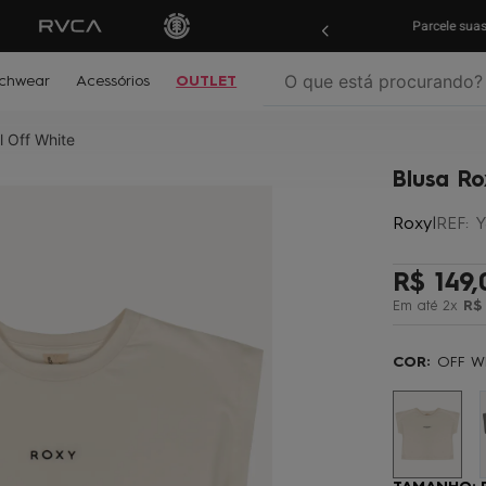
ras em
até 10x sem juros!
Aproveite!
Parcele su
O que está procurando?
chwear
Acessórios
OUTLET
l Off White
termos mais buscados
Blusa Ro
º
biquíni
Roxy
|
REF
:
Y
º
mochila
º
moletom
R$
149
,
º
jaqueta
Em até
2
x
R$
º
maio
COR:
OFF W
º
oculos
º
boardshort
º
vestido