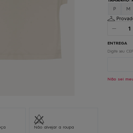
TAMANHO
:
º
gorro
P
M
0
º
calça
Provado
Não sei me
eça
Não alvejar a roupa