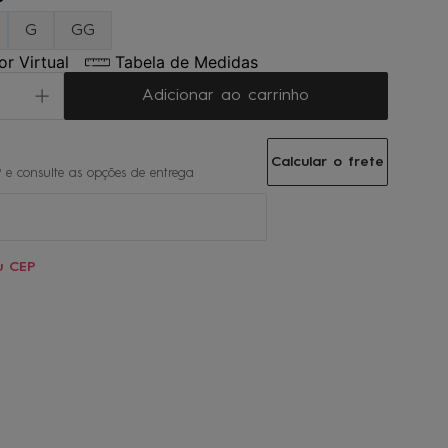
P
G
GG
r Virtual
Tabela de Medidas
Adicionar ao carrinho
Calcular o frete
u CEP