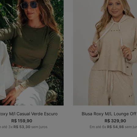
P
M
G
GG
P
M
G
G
ADICIONAR AO
ADICIONAR AO
CARRINHO
CARRINHO
Roxy M/l Casual Verde Escuro
Blusa Roxy M/L Lounge Off
R$
159
,
90
R$
329
,
90
m até
3
x
R$
53
,
30
sem juros
Em até
6
x
R$
54
,
98
sem ju