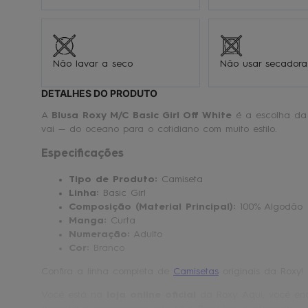
Não lavar a seco
Não usar secadora
DETALHES DO PRODUTO
A
Blusa Roxy M/C Basic Girl Off White
é a escolha da 
vai — do oceano para o cotidiano com muito estilo.
Especificações
Tipo de Produto:
Camiseta
Linha:
Basic Girl
Composição (Material Principal):
100% Algodão
Manga:
Curta
Numeração:
Adulto
Cor:
Branco
Confira a linha completa de
Camisetas
originais da Roxy!
Você está na
loja online oficial
da Roxy. Aqui, você enc