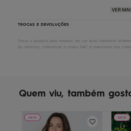
garantia e compromisso que só a Roxy tem a oferecer!
VER MAI
Roxy® |
Make waves. Move mountains.
🏄
TROCAS E DEVOLUÇÕES
Troca o produto pelo mesmo, de cor e/ou tamanho diferent
do anúncio, comunicar o nosso SAC e mencione nos comen
Quem viu, também gost
NEW
NEW