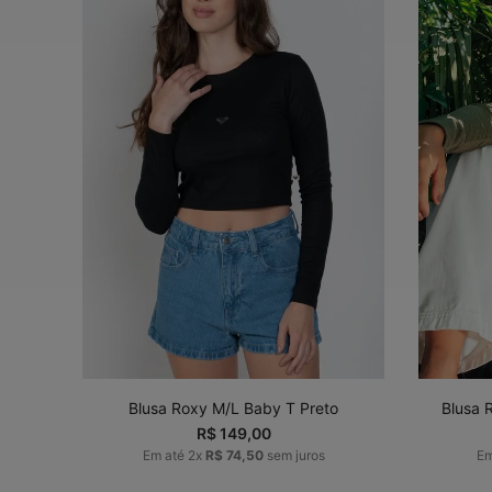
P
M
G
GG
ADICIONAR AO
CARRINHO
Blusa Roxy M/L Baby T Preto
Blusa 
R$
149
,
00
Em até
2
x
R$
74
,
50
sem juros
E