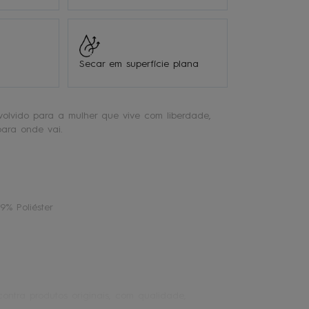
Secar em superfície plana
olvido para a mulher que vive com liberdade,
para onde vai.
9% Poliéster
ontra produtos originais, com qualidade,