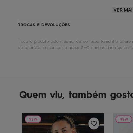
garantia e compromisso que só a Roxy tem a oferecer!
VER MAI
Roxy® |
Make waves. Move mountains.
🏄
TROCAS E DEVOLUÇÕES
Troca o produto pelo mesmo, de cor e/ou tamanho diferent
do anúncio, comunicar o nosso SAC e mencione nos comen
Quem viu, também gost
NEW
NEW
reto