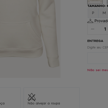
º
oculos
TAMANHO
:
0
º
chinelo
P
M
Provado
Não sei me
eça
Não alvejar a roupa