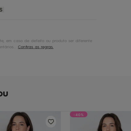
S
e, em caso de defeito ou produto ser diferente
tários...
Confiras as regras.
ou
-40%