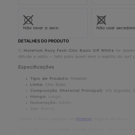
Não lavar a seco
Não usar secadora
DETALHES DO PRODUTO
O
Moletom Roxy Fech Chic Basic Off White
foi desenv
atitude e estilo — feito para quem leva o espírito do surf 
Especificações
Tipo de Produto:
Moletom
Linha:
Chic Basic
Composição (Material Principal):
41% Algodão, 5
Manga:
Longa
Numeração:
Adulto
Cor:
Branco
Confira a linha completa de
Moletom
original da Roxy!
Você está na
loja online oficial
da Roxy. Aqui, você enc