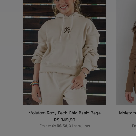
P
M
G
GG
ADICIONAR AO
CARRINHO
Moletom
Moletom Roxy Fech Chic Basic Bege
R$
349
,
90
E
Em até
6
x
R$
58
,
31
sem juros