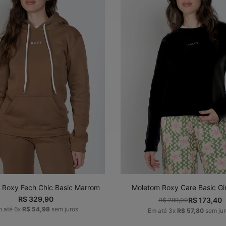
P
M
G
GG
P
M
G
G
ADICIONAR AO
ADICIONAR AO
CARRINHO
CARRINHO
 Roxy Fech Chic Basic Marrom
Moletom Roxy Care Basic Gir
R$
329
,
90
R$
173
,
40
R$
289
,
00
m até
6
x
R$
54
,
98
sem juros
Em até
3
x
R$
57
,
80
sem jur