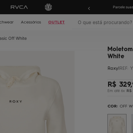
ras em
até 10x sem juros!
Aproveite!
Parcele su
O que está procurando?
chwear
Acessórios
OUTLET
sic Off White
termos mais buscados
Moletom 
º
biquíni
White
º
mochila
Roxy
|
REF
:
Y
º
moletom
º
maio
R$
329
,
Em até
6
x
R$
º
jaqueta
º
boardshort
COR:
OFF W
º
gorro
º
vestido