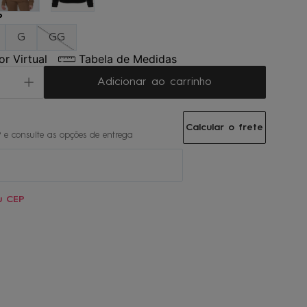
P
G
GG
r Virtual
Tabela de Medidas
Adicionar ao carrinho
Calcular o frete
u CEP