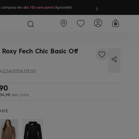
as compras em
até 10x sem juros!
Aproveite!
FRETE GRÁTIS
par
Roxy Fech Chic Basic Off
422A0056.03.00
90
54
,
98
sem juros
HITE