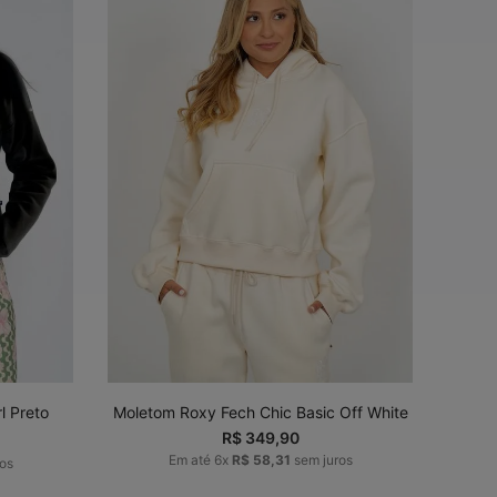
G
P
M
G
GG
ADICIONAR AO
CARRINHO
l Preto
Moletom Roxy Fech Chic Basic Off White
R$
349
,
90
Em até
6
x
R$
58
,
31
sem juros
os