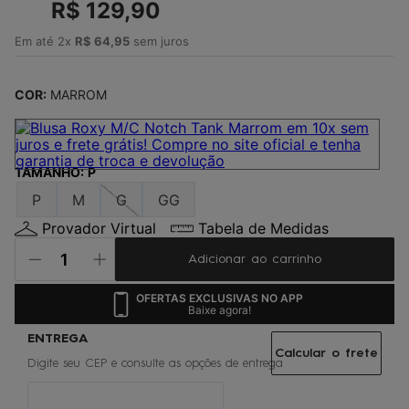
4
º
R$
jaqueta
129
,
90
5
º
maio
Em até
2
x
R$
64
,
95
sem juros
6
º
boardshort
COR:
MARROM
7
º
vestido
8
º
oculos
9
º
gorro
TAMANHO
:
P
10
º
regata
P
M
G
GG
Provador Virtual
Tabela de Medidas
Adicionar ao carrinho
OFERTAS EXCLUSIVAS NO APP
Baixe agora!
Calcular o frete