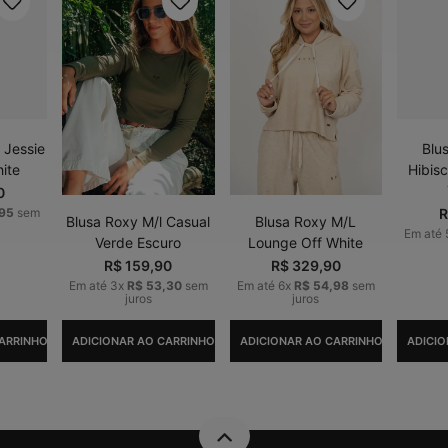
 Jessie
Blu
ite
Hibis
0
95
sem
R
Blusa Roxy M/l Casual
Blusa Roxy M/L
Em até
Verde Escuro
Lounge Off White
R$
159
,
90
R$
329
,
90
Em até
3
x
R$
53
,
30
sem
Em até
6
x
R$
54
,
98
sem
juros
juros
ARRINHO
ADICIONAR AO CARRINHO
ADICIONAR AO CARRINHO
ADICIO