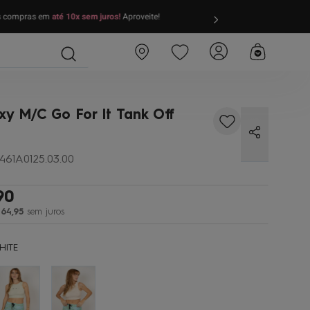
as compras em
até 10x sem juros!
Aproveite!
FRETE GRÁTIS
par
xy M/C Go For It Tank Off
461A0125.03.00
90
64
,
95
sem juros
HITE