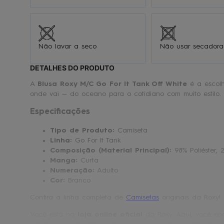
Não lavar a seco
Não usar secadora
DETALHES DO PRODUTO
A
Blusa Roxy M/C Go For It Tank Off White
é a escolh
onde vai — do oceano para o cotidiano com muito estilo.
Especificações
Tipo de Produto:
Camiseta
Linha:
Go For It Tank
Composição (Material Principal):
98% Poliéster, 
Manga:
Curta
Numeração:
Adulto
Cor:
Branco
Confira a linha completa de
Camisetas
originais da Roxy!
Você está na
loja online oficial
da Roxy. Aqui, você enc