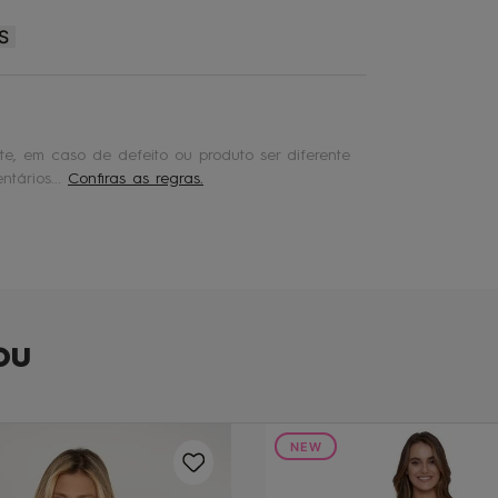
S
e, em caso de defeito ou produto ser diferente
tários...
Confiras as regras.
ou
NEW