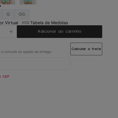
P
G
GG
r Virtual
Tabela de Medidas
Adicionar ao carrinho
Calcular o frete
u CEP