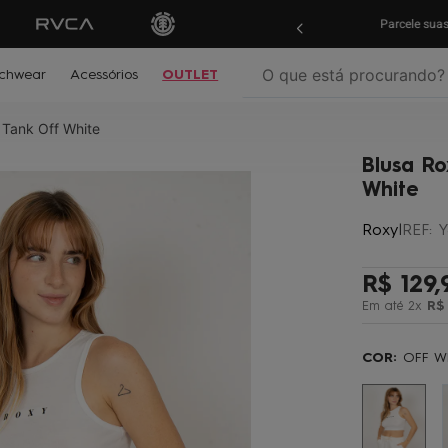
ras em
até 10x sem juros!
Aproveite!
Parcele su
O que está procurando?
chwear
Acessórios
OUTLET
 Tank Off White
termos mais buscados
Blusa Ro
º
biquíni
White
º
mochila
Roxy
|
REF
:
Y
º
moletom
º
jaqueta
R$
129
,
Em até
2
x
R$
º
boardshort
º
maio
COR:
OFF W
º
oculos
º
gorro