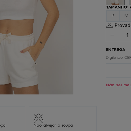
º
calça
TAMANHO
:
0
º
vestido
P
M
Provado
Não sei me
eça
Não alvejar a roupa