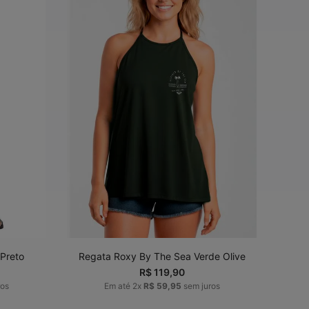
G
P
M
G
ADICIONAR AO
CARRINHO
 Preto
Regata Roxy By The Sea Verde Olive
R$
119
,
90
ros
Em até
2
x
R$
59
,
95
sem juros