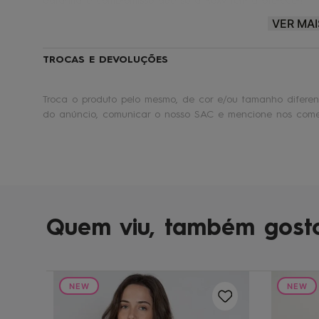
garantia e compromisso que só a Roxy tem a oferecer!
VER MAI
Roxy® |
Make waves. Move mountains.
🏄
TROCAS E DEVOLUÇÕES
Troca o produto pelo mesmo, de cor e/ou tamanho diferent
do anúncio, comunicar o nosso SAC e mencione nos comen
Quem viu, também gost
NEW
NEW
rrom