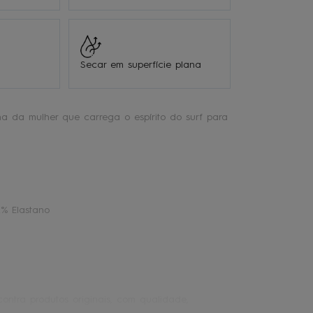
Secar em superfície plana
a da mulher que carrega o espírito do surf para
2% Elastano
ontra produtos originais, com qualidade,