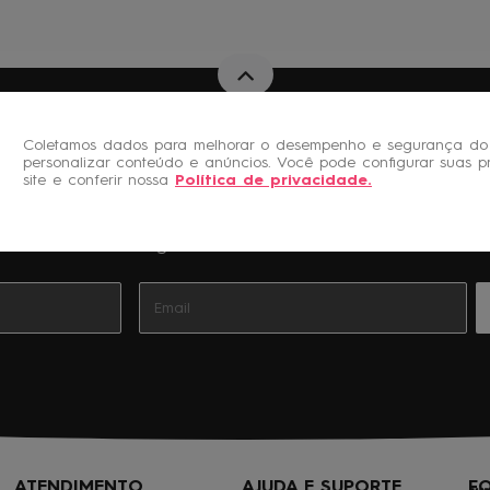
Coletamos dados para melhorar o desempenho e segurança do 
personalizar conteúdo e anúncios. Você pode configurar suas p
site e conferir nossa
Política de privacidade
.
Novidades e Promoções
Cadastre-se gratuitamente à nossa Newsletter
ATENDIMENTO
AJUDA E SUPORTE
F