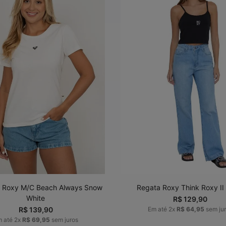
P
M
G
GG
P
M
G
G
ADICIONAR AO
ADICIONAR AO
CARRINHO
CARRINHO
 Roxy M/C Beach Always Snow
Regata Roxy Think Roxy II
White
R$
129
,
90
R$
139
,
90
Em até
2
x
R$
64
,
95
sem ju
m até
2
x
R$
69
,
95
sem juros