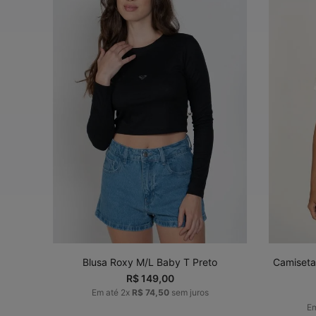
P
M
G
GG
ADICIONAR AO
CARRINHO
Blusa Roxy M/L Baby T Preto
Camiseta
R$
149
,
00
Em até
2
x
R$
74
,
50
sem juros
E