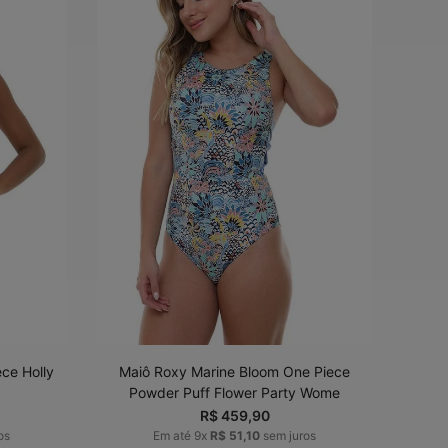
G
PP
P
M
G
ADICIONAR AO
CARRINHO
ece Holly
Maiô Roxy Marine Bloom One Piece
Powder Puff Flower Party Wome
R$
459
,
90
os
Em até
9
x
R$
51
,
10
sem juros