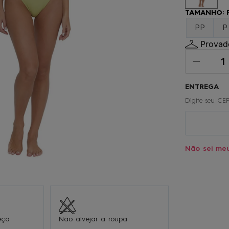
º
gorro
TAMANHO
:
0
º
regata
PP
P
Provado
Não sei me
eça
Não alvejar a roupa