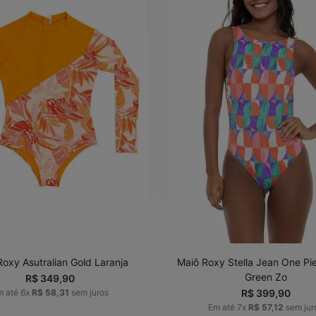
P
M
G
GG
PP
P
M
ADICIONAR AO
ADICIONAR AO
CARRINHO
CARRINHO
Roxy Asutralian Gold Laranja
Maiô Roxy Stella Jean One Pi
Green Zo
R$
349
,
90
m até
6
x
R$
58
,
31
sem juros
R$
399
,
90
Em até
7
x
R$
57
,
12
sem jur