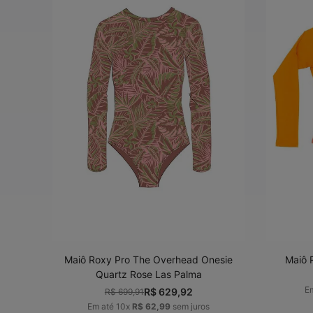
PP
P
M
G
ADICIONAR AO
CARRINHO
Maiô Roxy Pro The Overhead Onesie
Maiô 
Quartz Rose Las Palma
E
R$
629
,
92
R$
699
,
91
Em até
10
x
R$
62
,
99
sem juros