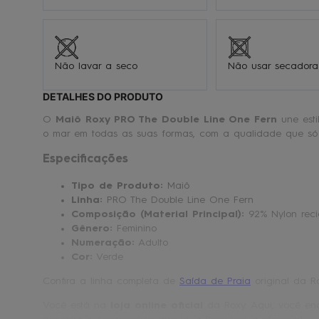
Não lavar a seco
Não usar secadora
DETALHES DO PRODUTO
O
Maiô Roxy PRO The Double Line One Fern
une esti
o mar em todas as suas formas, com a qualidade que só 
Especificações
Tipo de Produto:
Maiô
Linha:
PRO The Double Line One Fern
Composição (Material Principal):
92% Nylon reci
Gênero:
Feminino
Numeração:
Adulto
Cor:
Verde
Confira a linha completa de
Saída de Praia
original da R
Você está na
loja online oficial
da Roxy. Aqui, você enc