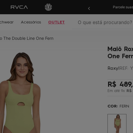
ras em
até 10x sem juros!
Aproveite!
Parcele su
O que está procurando?
chwear
Acessórios
OUTLET
o The Double Line One Fern
termos mais buscados
Maiô Ro
º
biquíni
One Fer
º
mochila
Roxy
|
REF
:
Y
º
moletom
º
jaqueta
R$
489
,
Em até
9
x
R$
º
maio
º
boardshort
COR:
FERN
º
vestido
º
oculos