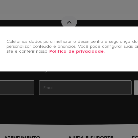
Coletamos dados para melhorar o desempenho e segurança do 
personalizar conteúdo e anúncios. Você pode configurar suas p
site e conferir nossa
Política de privacidade
.
Novidades e Promoções
Cadastre-se gratuitamente à nossa Newsletter