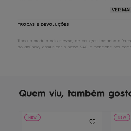
garantia e compromisso que só a Roxy tem a oferecer!
VER MAI
Roxy® |
Make waves. Move mountains.
🏄
TROCAS E DEVOLUÇÕES
Troca o produto pelo mesmo, de cor e/ou tamanho diferent
do anúncio, comunicar o nosso SAC e mencione nos comen
Quem viu, também gost
NEW
NEW
ne One