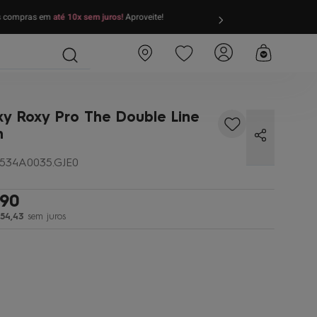
as compras em
até 10x sem juros!
Aproveite!
FRETE GRÁTIS
par
xy Roxy Pro The Double Line
n
534A0035.GJE0
90
54
,
43
sem juros