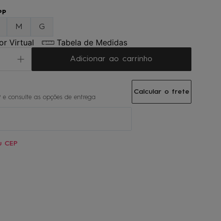
PP
M
G
r Virtual
Tabela de Medidas
Adicionar ao carrinho
Calcular o frete
u CEP