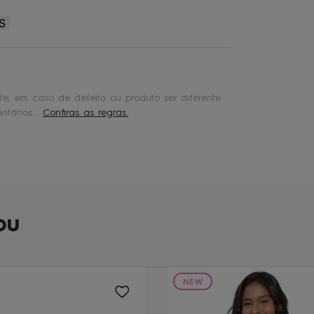
S
e, em caso de defeito ou produto ser diferente
tários...
Confiras as regras.
ou
NEW