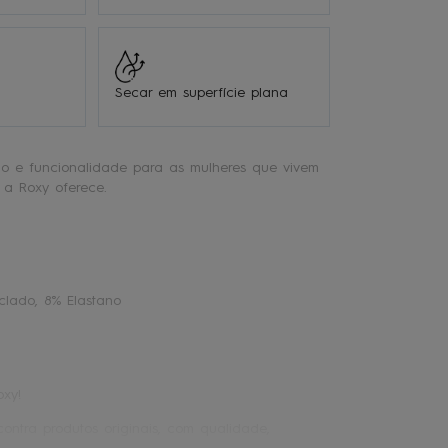
Secar em superfície plana
lo e funcionalidade para as mulheres que vivem
a Roxy oferece.
clado, 8% Elastano
oxy!
ontra produtos originais, com qualidade,