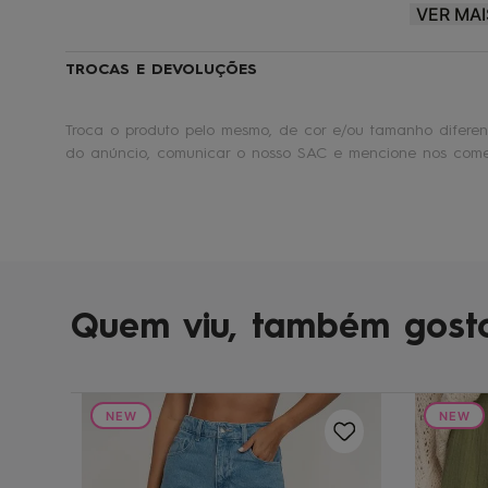
VER MAI
Roxy® |
Make waves. Move mountains.
🏄
TROCAS E DEVOLUÇÕES
Troca o produto pelo mesmo, de cor e/ou tamanho diferent
do anúncio, comunicar o nosso SAC e mencione nos comen
42
Quem viu, também gost
NEW
NEW
White