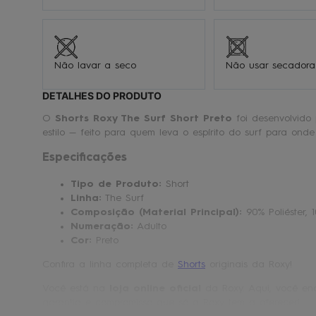
Não lavar a seco
Não usar secadora
DETALHES DO PRODUTO
O
Shorts Roxy The Surf Short Preto
foi desenvolvido 
estilo — feito para quem leva o espírito do surf para onde 
Especificações
Tipo de Produto:
Short
Linha:
The Surf
Composição (Material Principal):
90% Poliéster, 
Numeração:
Adulto
Cor:
Preto
Confira a linha completa de
Shorts
originais da Roxy!
Você está na
loja online oficial
da Roxy. Aqui, você enc
garantia e compromisso que só a Roxy tem a oferecer!