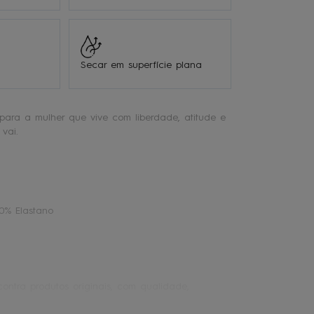
Secar em superfície plana
para a mulher que vive com liberdade, atitude e
vai.
10% Elastano
ontra produtos originais, com qualidade,