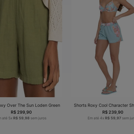
PP
P
M
G
P
M
G
G
ADICIONAR AO
ADICIONAR AO
CARRINHO
CARRINHO
oxy Over The Sun Loden Green
Shorts Roxy Cool Character Sh
R$
299
,
90
R$
239
,
90
m até
5
x
R$
59
,
98
sem juros
Em até
4
x
R$
59
,
97
sem ju