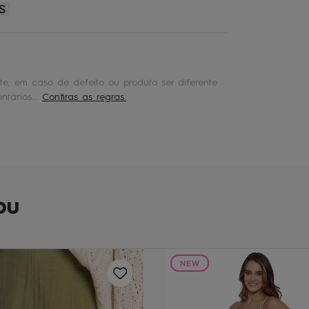
S
e, em caso de defeito ou produto ser diferente
tários...
Confiras as regras.
ou
NEW