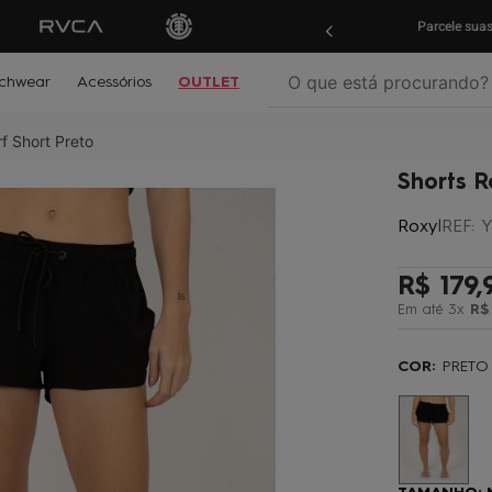
ras em
até 10x sem juros!
Aproveite!
Parcele su
O que está procurando?
chwear
Acessórios
OUTLET
f Short Preto
termos mais buscados
Shorts R
º
biquíni
Roxy
|
REF
:
Y
º
mochila
º
moletom
R$
179
,
º
jaqueta
Em até
3
x
R$
º
maio
COR:
PRETO
º
boardshort
º
gorro
º
vestido