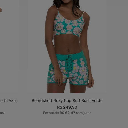
G
36
38
40
42
ADICIONAR AO
CARRINHO
orts Azul
Boardshort Roxy Pop Surf Bush Verde
R$
249
,
90
ros
Em até
4
x
R$
62
,
47
sem juros