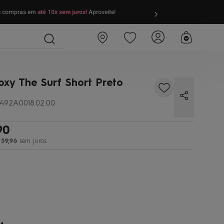
as compras em
até 10x sem juros!
Aproveite!
FRETE GRÁTIS
par
oxy The Surf Short Preto
492A0018.02.00
90
59
,
96
sem juros