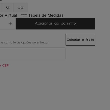
M
G
GG
r Virtual
Tabela de Medidas
Adicionar ao carrinho
Calcular o frete
u CEP