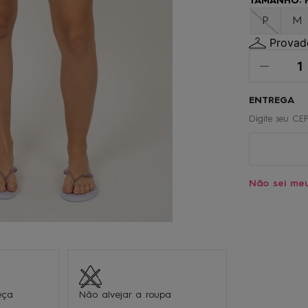
TAMANHO
:
º
oculos
P
M
0
º
regata
Provado
Não sei me
eça
Não alvejar a roupa