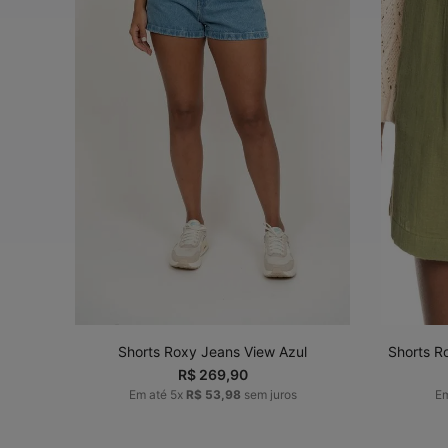
34
36
38
40
42
ADICIONAR AO
CARRINHO
Shorts Roxy Jeans View Azul
Shorts R
R$
269
,
90
Em até
5
x
R$
53
,
98
sem juros
E