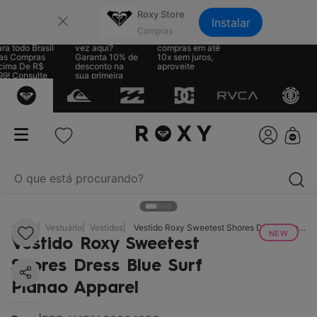
×
Roxy Store
Instalar
te Grátis
Sua primeira
Parcele suas
a todo Brasil
vez aqui?
compras em até
s Compras
Garanta 10% de
10x sem juros,
ima De R$
desconto na
aproveite
9! Consulte
sua primeira
 regras
compra
O que está procurando?
termos mais buscados
RX
Vestuário
Vestidos
Vestido Roxy Sweetest Shores Dress Blue Surf Planao Apparel
NEW
Vestido Roxy Sweetest
1
º
biquíni
Shores Dress Blue Surf
2
º
mochila
Planao Apparel
3
º
moletom