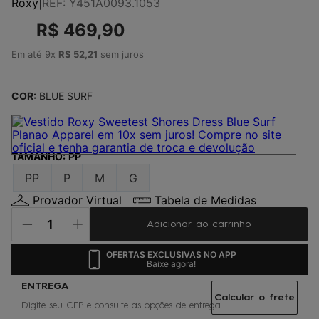
Roxy
|
REF
:
Y451A0093.1053
4
º
maio
R$
469
,
90
5
º
jaqueta
6
º
boardshort
Em até
9
x
R$
52
,
21
sem juros
7
º
gorro
COR:
BLUE SURF
8
º
vestido
9
º
oculos
10
º
chinelo
TAMANHO
:
PP
PP
P
M
G
Provador Virtual
Tabela de Medidas
Adicionar ao carrinho
OFERTAS EXCLUSIVAS NO APP
Baixe agora!
Calcular o frete