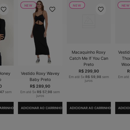
NEW
NEW
NEW
Macaquinho Roxy
Vesti
Catch Me If You Can
Tho
Preto
Wood
R$
299
,
90
R
Honey
Vestido Roxy Wavey
Em até
5
x
R$
59
,
98
sem
Em até
o
Baby Preto
juros
0
R$
289
,
90
47
sem
Em até
5
x
R$
57
,
98
sem
juros
ARRINHO
ADICIONAR AO CARRINHO
ADICIONAR AO CARRINHO
ADICIO