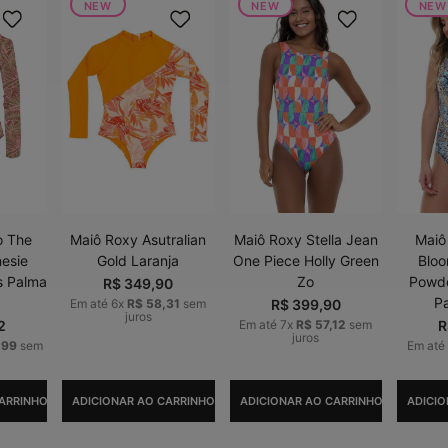
NEW
NEW
NEW
o The
Maiô Roxy Asutralian
Maiô Roxy Stella Jean
Maiô
esie
Gold Laranja
One Piece Holly Green
Bloo
s Palma
Zo
Powde
R$
349
,
90
P
Em até
6
x
R$
58
,
31
sem
R$
399
,
90
juros
2
Em até
7
x
R$
57
,
12
sem
R
juros
,
99
sem
Em até
ARRINHO
ADICIONAR AO CARRINHO
ADICIONAR AO CARRINHO
ADICIO