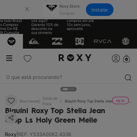
×
Roxy Store
Instalar
te Grátis
Sua primeira
Parcele suas
a todo Brasil
vez aqui?
compras em até
s Compras
Garanta 10% de
10x sem juros,
ima De R$
desconto na
aproveite
! Consulte
sua primeira
regras
compra
O que está procurando?
termos mais buscados
Saída de
NEW
RX
Beachwear
Biquíni Roxy Top Stella Jean Crop Ls Holy Green Melie
Praia
1
º
biquíni
Biquíni Roxy Top Stella Jean
2
º
mochila
Crop Ls Holy Green Melie
3
º
moletom
Roxy
|
REF
:
Y533A0062.4336