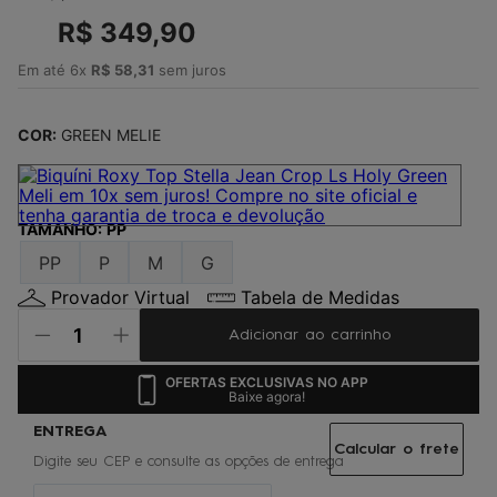
4
º
maio
R$
349
,
90
5
º
jaqueta
Em até
6
x
R$
58
,
31
sem juros
6
º
boardshort
7
º
gorro
COR:
GREEN MELIE
8
º
vestido
9
º
oculos
TAMANHO
:
PP
10
º
chinelo
PP
P
M
G
Provador Virtual
Tabela de Medidas
Adicionar ao carrinho
OFERTAS EXCLUSIVAS NO APP
Baixe agora!
Calcular o frete