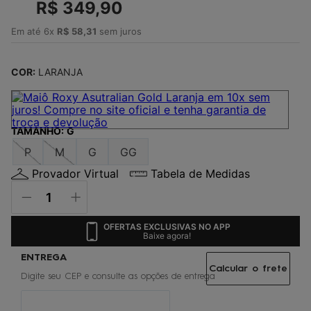
4
º
R$
jaqueta
349
,
90
5
º
maio
Em até
6
x
R$
58
,
31
sem juros
6
º
boardshort
COR:
LARANJA
7
º
gorro
8
º
vestido
9
º
oculos
TAMANHO
:
G
10
º
regata
P
M
G
GG
Provador Virtual
Tabela de Medidas
OFERTAS EXCLUSIVAS NO APP
Baixe agora!
Calcular o frete