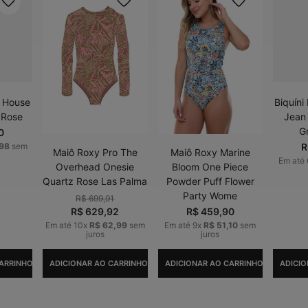
i House
Biquíni
 Rose
Jean
G
0
98
sem
R
Maiô Roxy Pro The
Maiô Roxy Marine
Em até
Overhead Onesie
Bloom One Piece
Quartz Rose Las Palma
Powder Puff Flower
Party Wome
R$
699
,
91
R$
629
,
92
R$
459
,
90
Em até
10
x
R$
62
,
99
sem
Em até
9
x
R$
51
,
10
sem
juros
juros
ARRINHO
ADICIONAR AO CARRINHO
ADICIONAR AO CARRINHO
ADICIO