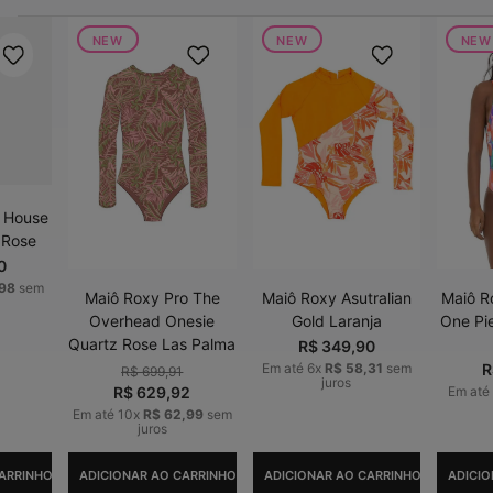
NEW
NEW
NEW
i House
 Rose
0
98
sem
Maiô Roxy Pro The
Maiô Roxy Asutralian
Maiô R
Overhead Onesie
Gold Laranja
One Pi
Quartz Rose Las Palma
R$
349
,
90
Em até
6
x
R$
58
,
31
sem
R
R$
699
,
91
juros
R$
629
,
92
Em até
Em até
10
x
R$
62
,
99
sem
juros
ARRINHO
ADICIONAR AO CARRINHO
ADICIONAR AO CARRINHO
ADICIO