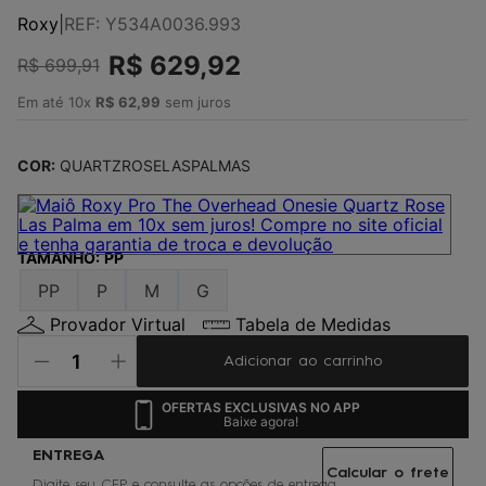
4
º
maio
Roxy
|
REF
:
Y534A0036.993
5
º
jaqueta
R$
629
,
92
R$
699
,
91
6
º
boardshort
Em até
10
x
R$
62
,
99
sem juros
7
º
gorro
8
º
vestido
COR:
QUARTZROSELASPALMAS
9
º
oculos
10
º
chinelo
TAMANHO
:
PP
PP
P
M
G
Provador Virtual
Tabela de Medidas
Adicionar ao carrinho
OFERTAS EXCLUSIVAS NO APP
Baixe agora!
Calcular o frete