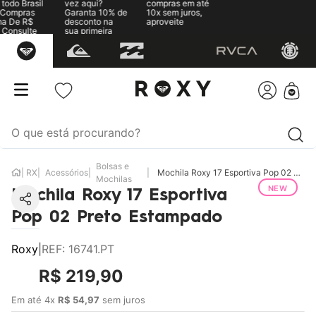
todo Brasil
vez aqui?
compras em até
Compras
Garanta 10% de
10x sem juros,
a De R$
desconto na
aproveite
 Consulte
sua primeira
egras
compra
Bolsas e
RX
Acessórios
Mochila Roxy 17 Esportiva Pop 02 Preto Estampado
Mochilas
NEW
Mochila Roxy 17 Esportiva
Pop 02 Preto Estampado
Roxy
|
REF
:
16741.PT
R$
219
,
90
Em até
4
x
R$
54
,
97
sem juros