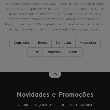
as roupas masculinas expressam toda a sua individualidade
e como você quer ser visto pelo mundo. Pensando nisso, a
ROXY disponibiliza diversas opções em todos os estilos e
sempre traz novidades para você. Afinal, versatilidade é
tudo, não é mesmo? Não perca tempo e explore nossa seção
de vestuário masculino para encontrar suas roupas ideais.
Camisetas
Bonés
Bermudas
Acessórios
Surf
Jaquetas
Infaltil
Novidades e Promoções
Cadastre-se gratuitamente à nossa Newsletter