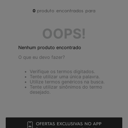
4
º
maio
0
produto
5
º
jaqueta
6
º
boardshort
OOPS!
7
º
gorro
8
º
vestido
Nenhum produto encontrado
9
º
oculos
O que eu devo fazer?
10
º
chinelo
Verifique os termos digitados.
Tente utilizar uma única palavra.
Utilize termos genéricos na busca.
Tente utilizar sinônimos do termo
desejado.