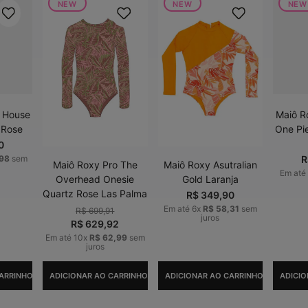
NEW
NEW
NEW
i House
Maiô R
 Rose
One Pi
0
98
sem
R
Maiô Roxy Pro The
Maiô Roxy Asutralian
Em até
Overhead Onesie
Gold Laranja
Quartz Rose Las Palma
R$
349
,
90
Em até
6
x
R$
58
,
31
sem
R$
699
,
91
juros
R$
629
,
92
Em até
10
x
R$
62
,
99
sem
juros
ARRINHO
ADICIONAR AO CARRINHO
ADICIONAR AO CARRINHO
ADICIO