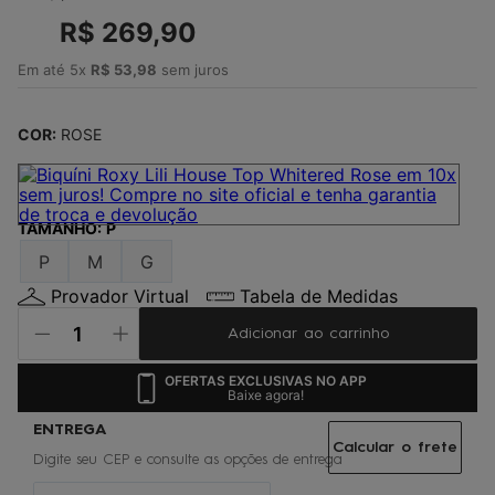
4
º
jaqueta
R$
269
,
90
5
º
maio
Em até
5
x
R$
53
,
98
sem juros
6
º
boardshort
7
º
vestido
COR:
ROSE
8
º
oculos
9
º
gorro
TAMANHO
:
P
10
º
regata
P
M
G
Provador Virtual
Tabela de Medidas
Adicionar ao carrinho
OFERTAS EXCLUSIVAS NO APP
Baixe agora!
Calcular o frete