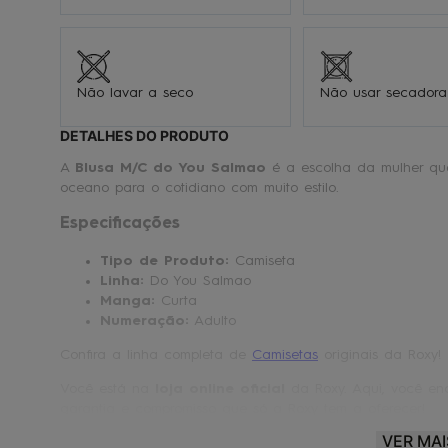
Não lavar a seco
Não usar secadora
DETALHES DO PRODUTO
A
Blusa M/C do You Salmao
é a escolha da mulher que
oceano para o cotidiano com muito estilo.
Especificações
Tipo de Produto:
Camiseta
Linha:
Do You Salmao
Manga:
Curta
Numeração:
Adulto
Confira a linha completa de
Camisetas
originais da Roxy!
Você está na
loja online oficial
da Roxy. Aqui, você enc
garantia e compromisso que só a Roxy tem a oferecer!
VER MAI
Roxy® |
Make waves. Move mountains.
🏄