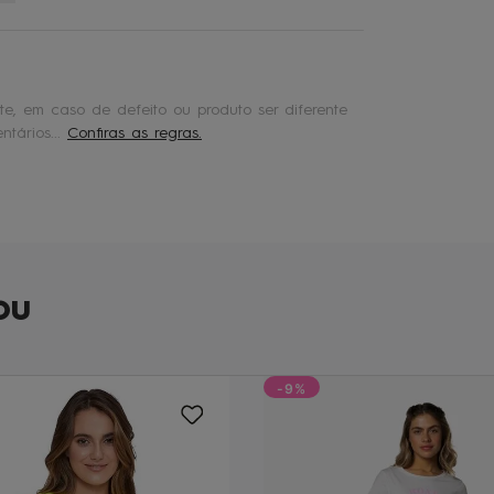
e, em caso de defeito ou produto ser diferente
tários...
Confiras as regras.
ou
-9%