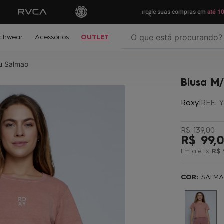
ras em
até 10x sem juros!
Aproveite!
Parcele su
O que está procurando?
chwear
Acessórios
OUTLET
u Salmao
termos mais buscados
Blusa M
º
biquíni
Roxy
|
REF
:
Y
º
mochila
º
moletom
R$
139
,
00
º
jaqueta
R$
99
,
Em até
1
x
R$
º
maio
º
boardshort
COR:
SALM
º
vestido
º
oculos