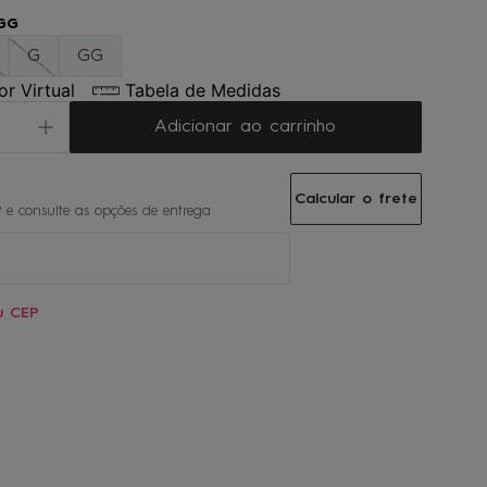
GG
G
GG
r Virtual
Tabela de Medidas
Adicionar ao carrinho
Calcular o frete
u CEP