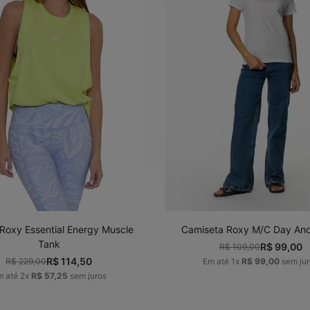
P
M
G
GG
P
M
G
G
ADICIONAR AO
ADICIONAR AO
CARRINHO
CARRINHO
Roxy Essential Energy Muscle
Camiseta Roxy M/C Day And
Tank
R$
99
,
00
R$
109
,
00
R$
114
,
50
R$
229
,
00
Em até
1
x
R$
99
,
00
sem jur
m até
2
x
R$
57
,
25
sem juros