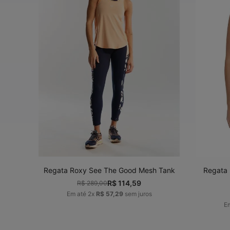
PP
P
M
G
GG
PP
ADICIONAR AO
CARRINHO
Regata Roxy See The Good Mesh Tank
Regata 
R$
114
,
59
R$
289
,
00
Em até
2
x
R$
57
,
29
sem juros
E