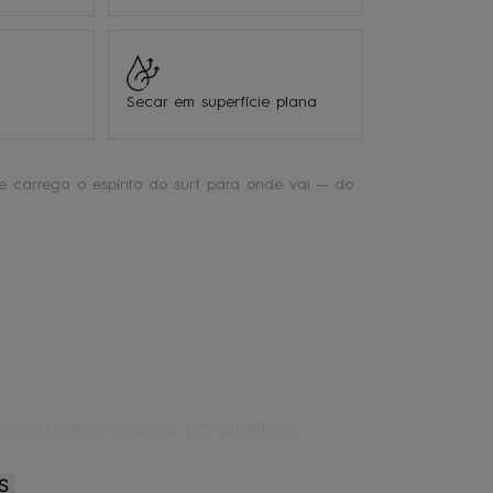
Secar em superfície plana
 carrega o espírito do surf para onde vai — do
ontra produtos originais, com qualidade,
S