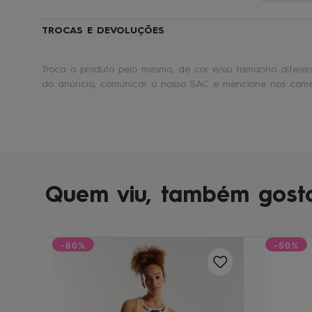
TROCAS E DEVOLUÇÕES
Troca o produto pelo mesmo, de cor e/ou tamanho diferent
do anúncio, comunicar o nosso SAC e mencione nos comen
Quem viu, também gost
-60%
-50%
lmao