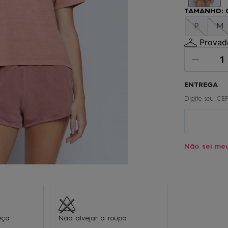
º
gorro
TAMANHO
:
0
º
regata
P
M
Provado
Não sei me
eça
Não alvejar a roupa