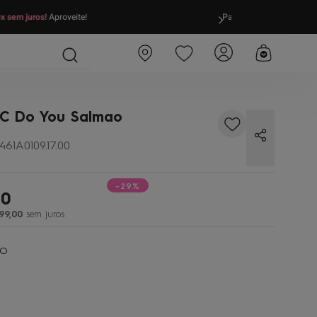
as compras em
até 10x sem juros!
Aproveite!
FRETE GRÁTIS
par
/C Do You Salmao
461A0109.17.00
-29%
00
99
,
00
sem juros
AO