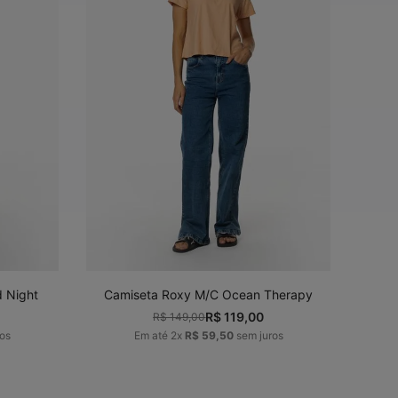
G
P
M
G
GG
ADICIONAR AO
CARRINHO
 Night
Camiseta Roxy M/C Ocean Therapy
R$
119
,
00
R$
149
,
00
os
Em até
2
x
R$
59
,
50
sem juros