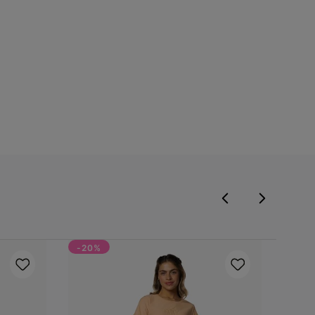
-20%
-41