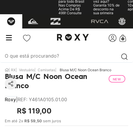
para todo Brasil
vez aqui?
com
Nas Compras
Garanta 10% de
10x
Acima De R$
desconto na
apr
499! Consulte
sua primeira
as regras
compra
RX
Vestuário
Camisetas
Blusa M/C Noon Ocean Branco
Blusa M/C Noon Ocean
NEW
Branco
Roxy
|
REF
:
Y461A0105.01.00
R$
119
,
00
Em até
2
x
R$
59
,
50
sem juros