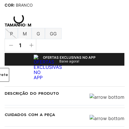
COR:
BRANCO
TAMANHO
:
M
P
M
G
GG
OFERTAS EXCLUSIVAS NO APP
Baixe agora!
rete
DESCRIÇÃO DO PRODUTO
CUIDADOS COM A PEÇA