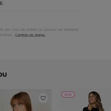
S
e, em caso de defeito ou produto ser diferente
tários...
Confiras as regras.
ou
NEW