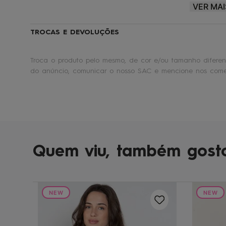
VER MAI
Roxy® |
Make waves. Move mountains.
??
TROCAS E DEVOLUÇÕES
Troca o produto pelo mesmo, de cor e/ou tamanho diferent
do anúncio, comunicar o nosso SAC e mencione nos comen
Quem viu, também gost
NEW
NEW
White