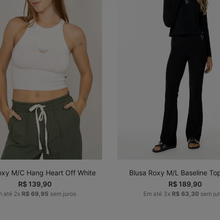
P
M
G
GG
P
M
G
G
ADICIONAR AO
ADICIONAR AO
CARRINHO
CARRINHO
oxy M/C Hang Heart Off White
Blusa Roxy M/L Baseline To
R$
139
,
90
R$
189
,
90
m até
2
x
R$
69
,
95
sem juros
Em até
3
x
R$
63
,
30
sem ju