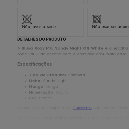
Não lavar a seco
Não usar secadora
DETALHES DO PRODUTO
A
Blusa Roxy M/L Sandy Night Off White
é a escolha 
onde vai — do oceano para o cotidiano com muito estilo.
Especificações
Tipo de Produto:
Camiseta
Linha:
Sandy Night
Manga:
Longa
Numeração:
Adulto
Cor:
Branco
Confira a linha completa de
Camisetas
originais da Roxy!
Você está na
loja online oficial
da Roxy. Aqui, você enc
garantia e compromisso que só a Roxy tem a oferecer!