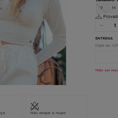
TAMANHO
:
º
oculos
P
M
0
º
chinelo
Provado
Não sei me
eça
Não alvejar a roupa