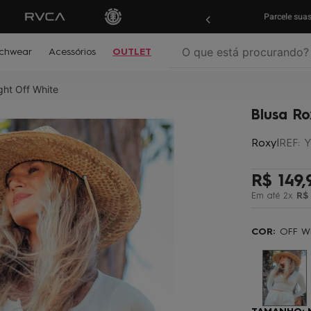
ras em
até 10x sem juros!
Aproveite!
Parcele su
O que está procurando?
chwear
Acessórios
OUTLET
ght Off White
termos mais buscados
Blusa Ro
º
biquíni
Roxy
|
REF
:
Y
º
mochila
º
moletom
R$
149
,
º
maio
Em até
2
x
R$
º
jaqueta
COR:
OFF W
º
boardshort
º
gorro
º
vestido