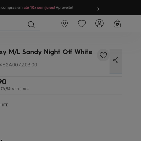
as compras em
até 10x sem juros!
Aproveite!
FRETE GRÁTIS
par
xy M/l Sandy Night Off White
462A0072.03.00
90
74
,
95
sem juros
HITE