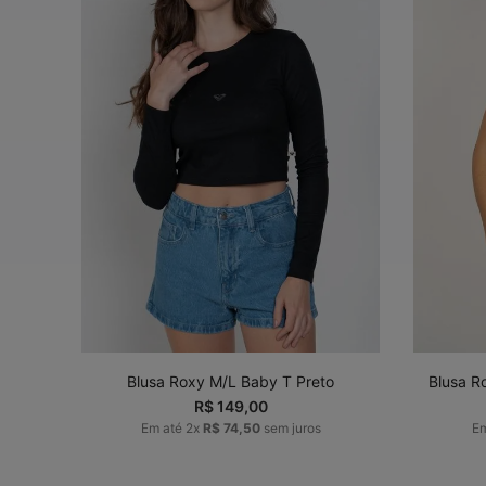
P
M
G
GG
ADICIONAR AO
CARRINHO
Blusa Roxy M/L Baby T Preto
Blusa R
R$
149
,
00
Em até
2
x
R$
74
,
50
sem juros
E