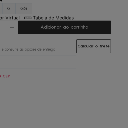
M
G
GG
r Virtual
Tabela de Medidas
Adicionar ao carrinho
Calcular o frete
u CEP