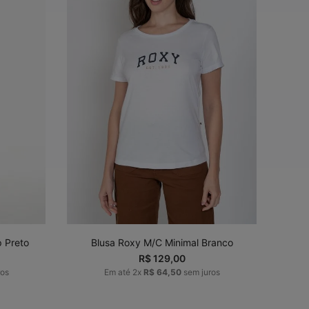
G
P
M
G
GG
ADICIONAR AO
CARRINHO
p Preto
Blusa Roxy M/C Minimal Branco
R$
129
,
00
ros
Em até
2
x
R$
64
,
50
sem juros