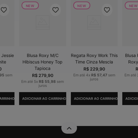
NEW
NEW
NEW
 Jessie
Blusa Roxy M/C
Regata Roxy Work This
Blusa
ite
Hibiscus Honey Top
Time Cinza Mescla
Roxy
Tapioca
0
R$
229
,
90
95
sem
R$
279
,
90
Em até
4
x
R$
57
,
47
sem
Em até
juros
Em até
5
x
R$
55
,
98
sem
juros
ARRINHO
ADICIONAR AO CARRINHO
ADICIONAR AO CARRINHO
ADICIO