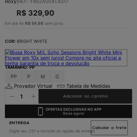
Roxy
|
REF
:
Y462A0041.4317
4
º
jaqueta
R$
329
,
90
5
º
maio
6
º
gorro
Em até
6
x
R$
54
,
98
sem juros
7
º
boardshort
COR:
BRIGHT WHITE
8
º
vestido
9
º
oculos
10
º
chinelo
TAMANHO
:
PP
PP
P
M
G
Provador Virtual
Tabela de Medidas
Adicionar ao carrinho
OFERTAS EXCLUSIVAS NO APP
Baixe agora!
Calcular o frete