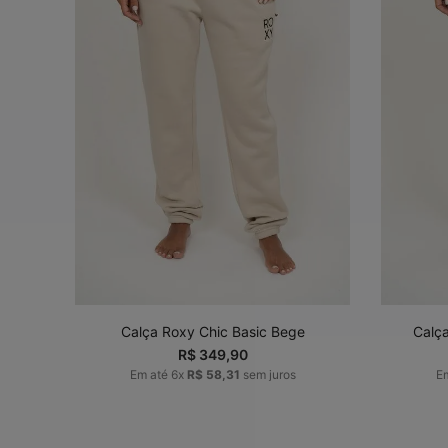
P
M
G
GG
ADICIONAR AO
CARRINHO
Calça Roxy Chic Basic Bege
Calç
R$
349
,
90
Em até
6
x
R$
58
,
31
sem juros
E