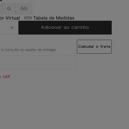
M
G
GG
r Virtual
Tabela de Medidas
Adicionar ao carrinho
Calcular o frete
u CEP