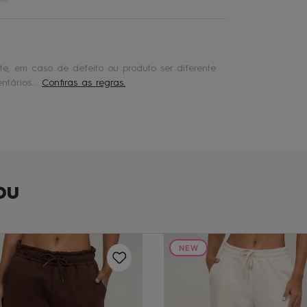
e, em caso de defeito ou produto ser diferente
tários...
Confiras as regras.
ou
NEW