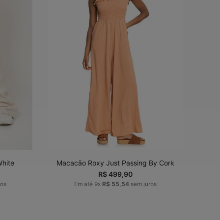
G
PP
P
M
G
ADICIONAR AO
CARRINHO
White
Macacão Roxy Just Passing By Cork
R$
499
,
90
ros
Em até
9
x
R$
55
,
54
sem juros