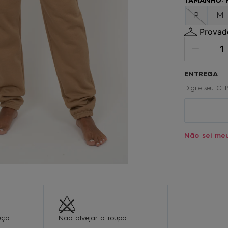
TAMANHO
:
º
oculos
P
M
0
º
chinelo
Provado
Não sei me
eça
Não alvejar a roupa