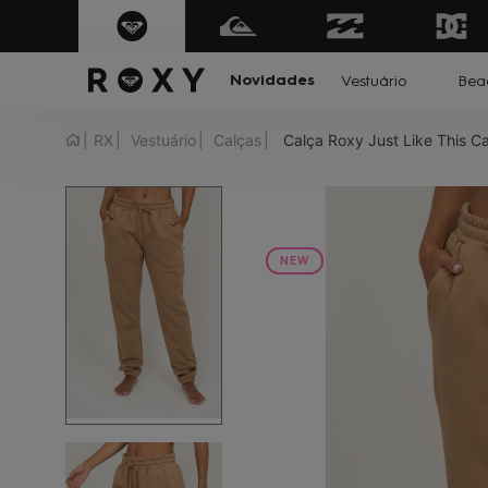
de desconto
na sua primeira compra
Parcele suas comp
Novidades
Vestuário
Bea
RX
Vestuário
Calças
Calça Roxy Just Like This C
1
2
NEW
3
4
5
6
7
8