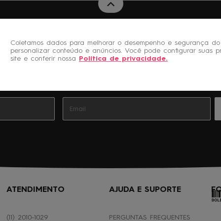
Coletamos dados para melhorar o desempenho e segurança do 
personalizar conteúdo e anúncios. Você pode configurar suas p
Novidades e Promoções
site e conferir nossa
Política de privacidade
.
Cadastre-se gratuitamente à nossa Newsletter
ATENDIMENTO
AJUDA E SUPORTE
F
(11) 2010-1029
PERGUNTAS FREQUENTES