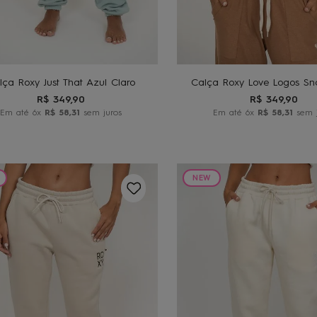
M
G
GG
P
M
G
ADICIONAR AO
ADICIONAR A
CARRINHO
CARRINHO
lça Roxy Just That Azul Claro
Calça Roxy Love Logos Sn
R$
349
,
90
R$
349
,
90
Em até
6
x
R$
58
,
31
sem juros
Em até
6
x
R$
58
,
31
sem j
NEW