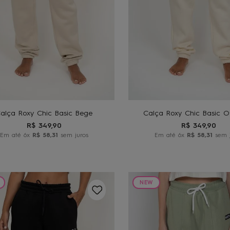
M
G
P
M
G
ADICIONAR AO
ADICIONAR A
CARRINHO
CARRINHO
alça Roxy Chic Basic Bege
Calça Roxy Chic Basic Of
R$
349
,
90
R$
349
,
90
Em até
6
x
R$
58
,
31
sem juros
Em até
6
x
R$
58
,
31
sem j
NEW