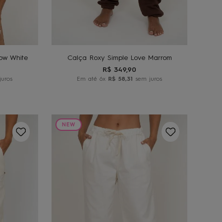
GG
M
G
O
ADICIONAR AO
CARRINHO
ow White
Calça Roxy Simple Love Marrom
R$
349
,
90
uros
Em até
6
x
R$
58
,
31
sem juros
NEW