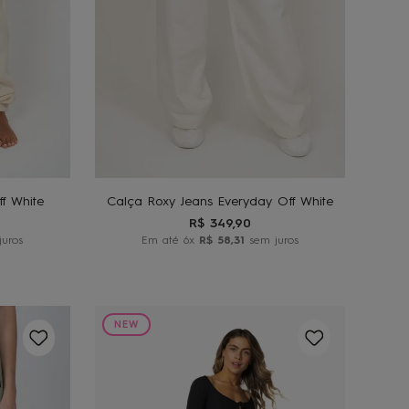
GG
38
40
42
O
ADICIONAR AO
CARRINHO
f White
Calça Roxy Jeans Everyday Off White
R$
349
,
90
uros
Em até
6
x
R$
58
,
31
sem juros
NEW