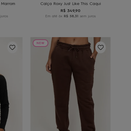
e Marrom
Calça Roxy Just Like This Caqui
R$
349
,
90
juros
Em até
6
x
R$
58
,
31
sem juros
NEW