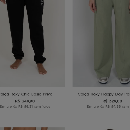
G
GG
P
M
G
ADICIONAR AO
ADICIONAR A
CARRINHO
CARRINHO
alça Roxy Chic Basic Preto
Calça Roxy Happy Day Pan
R$
349
,
90
R$
329
,
00
Em até
6
x
R$
58
,
31
sem juros
Em até
6
x
R$
54
,
83
sem 