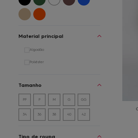
9
1
Material principal
Algodão
Poliéster
Tamanho
PP
P
M
G
GG
C
34
36
38
40
42
Tipo de roupa