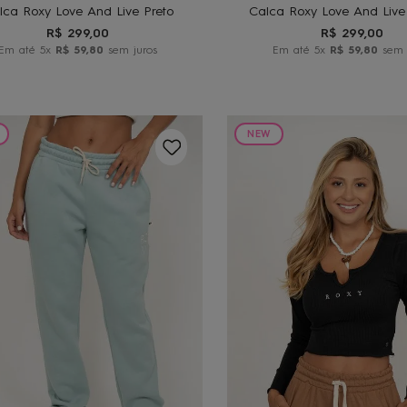
lca Roxy Love And Live Preto
Calca Roxy Love And Liv
R$
299
,
00
R$
299
,
00
Em até
5
x
R$
59
,
80
sem juros
Em até
5
x
R$
59
,
80
sem 
NEW