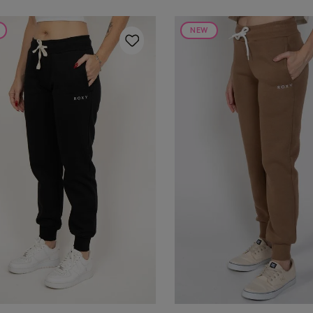
NEW
P
GG
G
GG
ADICIONAR AO
ADICIONAR A
CARRINHO
CARRINHO