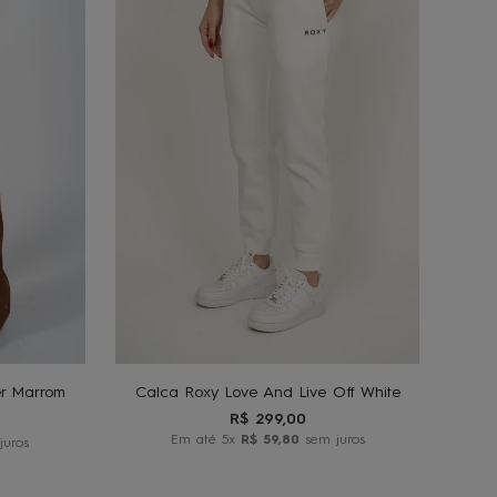
42
P
G
GG
O
ADICIONAR AO
CARRINHO
er Marrom
Calca Roxy Love And Live Off White
R$
299
,
00
Em até
5
x
R$
59
,
80
sem juros
juros