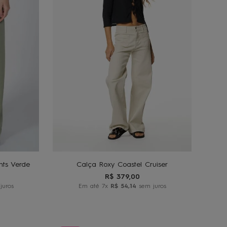
GG
36
38
40
42
O
ADICIONAR AO
CARRINHO
ts Verde
Calça Roxy Coastel Cruiser
R$
379
,
00
juros
Em até
7
x
R$
54
,
14
sem juros