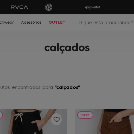
ras em
até 10x sem juros!
Aproveite!
Parcele su
O que está procurando?
chwear
Acessórios
OUTLET
termos mais buscados
calçados
º
biquíni
º
mochila
º
moletom
º
jaqueta
utos
calçados
º
maio
º
oculos
º
boardshort
NEW
º
vestido