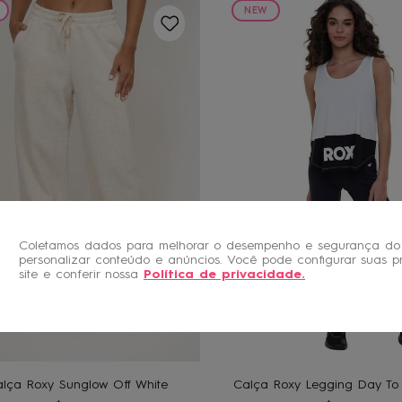
NEW
Coletamos dados para melhorar o desempenho e segurança do 
personalizar conteúdo e anúncios. Você pode configurar suas p
site e conferir nossa
Política de privacidade
.
M
G
P
GG
P
M
G
ADICIONAR AO
ADICIONAR A
CARRINHO
CARRINHO
lça Roxy Sunglow Off White
Calça Roxy Legging Day To