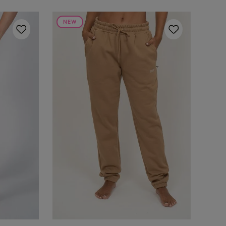
NEW
M
G
GG
O
ADICIONAR AO
CARRINHO