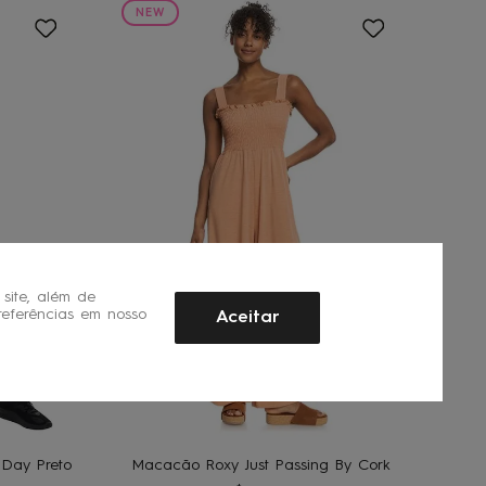
NEW
site, além de
referências em nosso
Aceitar
GG
PP
P
M
G
O
ADICIONAR AO
CARRINHO
 Day Preto
Macacão Roxy Just Passing By Cork