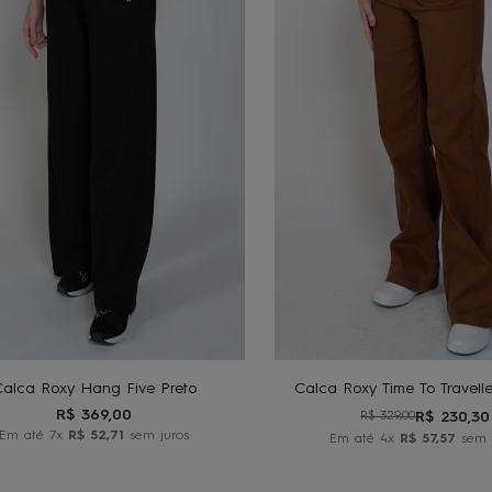
º
gorro
0
º
calça
P
M
G
GG
36
38
40
ADICIONAR AO
ADICIONAR A
CARRINHO
CARRINHO
alca Roxy Hang Five Preto
Calca Roxy Time To Travell
R$
369
,
00
R$
230
,
30
R$
329
,
00
Em até
7
x
R$
52
,
71
sem juros
Em até
4
x
R$
57
,
57
sem 