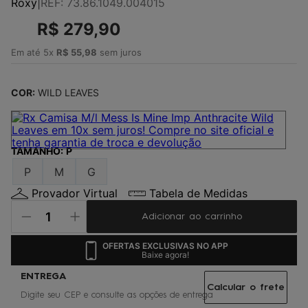
Roxy
|
REF
:
73.86.1049.004015
4
º
jaqueta
R$
279
,
90
5
º
maio
6
º
gorro
Em até
5
x
R$
55
,
98
sem juros
7
º
boardshort
COR:
WILD LEAVES
8
º
vestido
9
º
oculos
10
º
chinelo
TAMANHO
:
P
P
M
G
Provador Virtual
Tabela de Medidas
Adicionar ao carrinho
OFERTAS EXCLUSIVAS NO APP
Baixe agora!
Calcular o frete