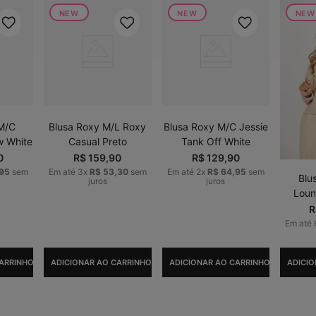
NEW
NEW
NEW
 M/C
Blusa Roxy M/L Roxy
Blusa Roxy M/C Jessie
w White
Casual Preto
Tank Off White
0
R$
159
,
90
R$
129
,
90
95
sem
Em até
3
x
R$
53
,
30
sem
Em até
2
x
R$
64
,
95
sem
Blu
juros
juros
Loun
R
Em até
ARRINHO
ADICIONAR AO CARRINHO
ADICIONAR AO CARRINHO
ADICIO