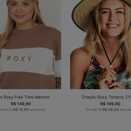
U
P
ADICIONAR AO
ADICIONAR AO
CARRINHO
CARRINHO
ro Roxy Free Time Marrom
Chapéu Roxy Tomboy 2 P
R$
149
,
90
R$
199
,
90
m até
2
x
R$
74
,
95
sem juros
Em até
3
x
R$
66
,
63
sem ju