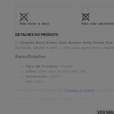
Não lavar a seco
Não usar secadora
DETALHES DO PRODUTO
O
Chapéu Roxy Stella Jean Bucket Holly Green Zoe
liberdade, atitude e estilo — feito para quem leva o espíri
Especificações
Tipo de Produto:
Chapéu
Linha:
Stella Jean Bucket Holly Zoe
Numeração:
Adulto
Cor:
Verde
Confira a linha completa de
Chapéus e Gorros
originais d
Você está na
loja online oficial
da Roxy. Aqui, você enc
garantia e compromisso que só a Roxy tem a oferecer!
VER MAI
Roxy® |
Make waves. Move mountains.
🏄