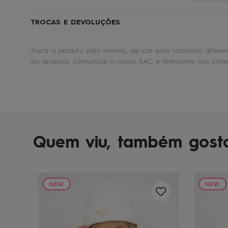
TROCAS E DEVOLUÇÕES
Troca o produto pelo mesmo, de cor e/ou tamanho diferent
do anúncio, comunicar o nosso SAC e mencione nos comen
Quem viu, também gost
NEW
NEW
d Bege