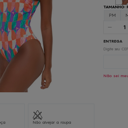
º
oculos
TAMANHO
:
0
º
regata
PM
Não sei me
eça
Não alvejar a roupa