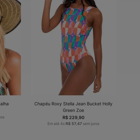
PM
MG
ADICIONAR AO
CARRINHO
alha
Chapéu Roxy Stella Jean Bucket Holly
Green Zoe
ros
R$
229
,
90
Em até
4
x
R$
57
,
47
sem juros