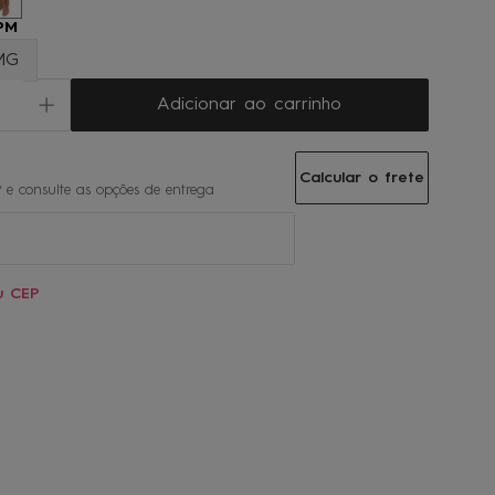
PM
MG
Adicionar ao carrinho
Calcular o frete
u CEP