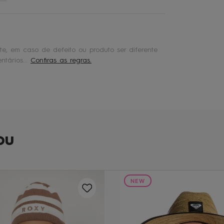
e, em caso de defeito ou produto ser diferente
tários...
Confiras as regras.
ou
NEW