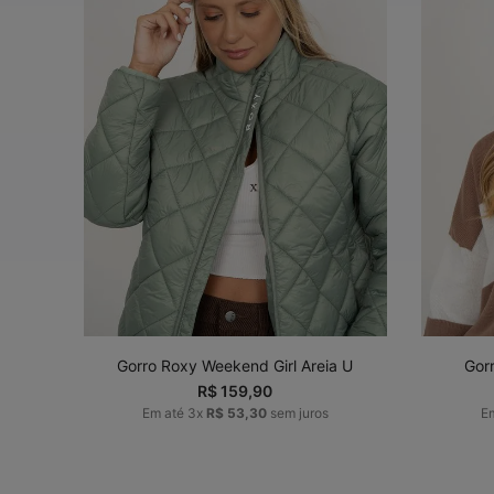
U
ADICIONAR AO
CARRINHO
Gorro Roxy Weekend Girl Areia U
Gor
R$
159
,
90
Em até
3
x
R$
53
,
30
sem juros
E