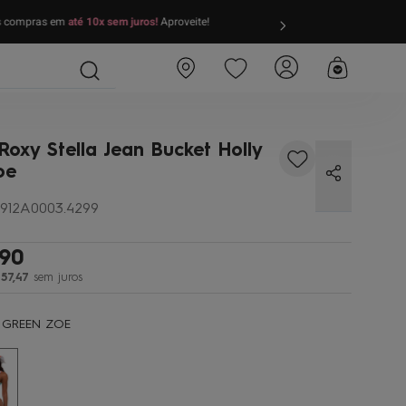
as compras em
até 10x sem juros!
Aproveite!
FRETE GRÁTIS
par
oxy Stella Jean Bucket Holly
oe
912A0003.4299
90
57
,
47
sem juros
 GREEN ZOE