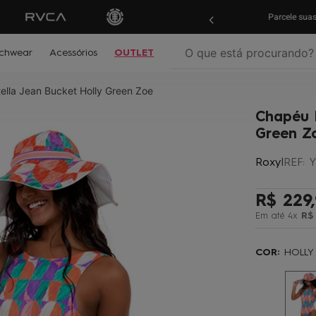
ras em
até 10x sem juros!
Aproveite!
Parcele su
O que está procurando?
chwear
Acessórios
OUTLET
lla Jean Bucket Holly Green Zoe
termos mais buscados
Chapéu R
º
biquíni
Green Z
º
mochila
Roxy
|
REF
:
Y
º
moletom
º
jaqueta
R$
229
,
Em até
4
x
R$
º
maio
º
boardshort
COR:
HOLLY
º
gorro
º
vestido