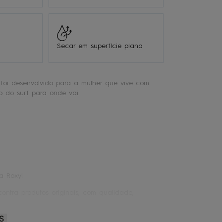
Secar em superfície plana
foi desenvolvido para a mulher que vive com
to do surf para onde vai.
a Roxy!
ontra produtos originais, com qualidade,
S