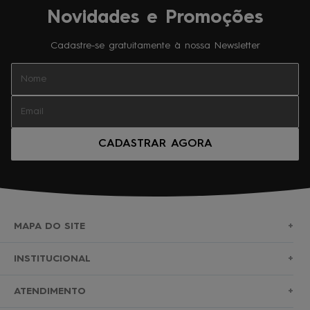
Novidades e Promoções
Cadastre-se gratuitamente à nossa Newsletter
CADASTRAR AGORA
MAPA DO SITE
+
SURF
INSTITUCIONAL
+
NOVA COLEÇÃO
SOBRE NÓS
ATENDIMENTO
+
BERMUDAS