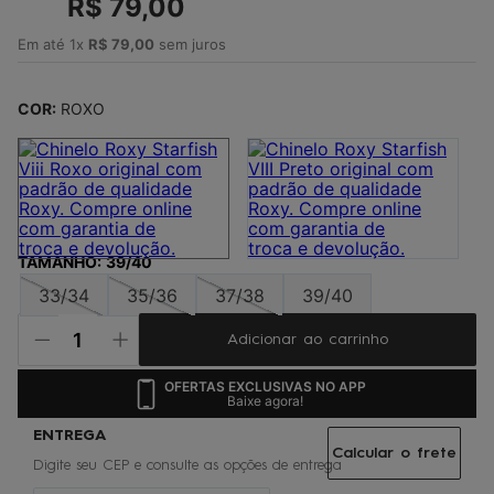
R$
79
,
00
4
º
jaqueta
Em até
5
º
maio
1
x
R$
79
,
00
sem juros
6
º
oculos
COR:
ROXO
7
º
boardshort
8
º
vestido
9
º
gorro
10
º
calça
TAMANHO
:
39/40
33/34
35/36
37/38
39/40
Adicionar ao carrinho
OFERTAS EXCLUSIVAS NO APP
Baixe agora!
Calcular o frete