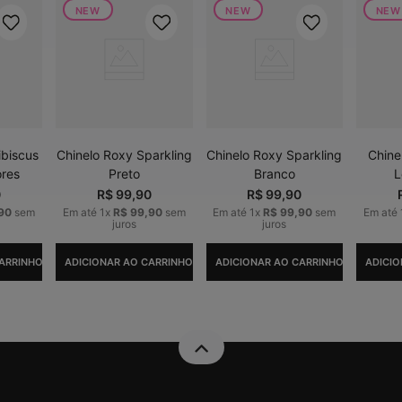
NEW
NEW
NEW
ibiscus
Chinelo Roxy Sparkling
Chinelo Roxy Sparkling
Chine
ores
Preto
Branco
L
0
R$
99
,
90
R$
99
,
90
90
sem
Em até
1
x
R$
99
,
90
sem
Em até
1
x
R$
99
,
90
sem
Em até
juros
juros
ARRINHO
ADICIONAR AO CARRINHO
ADICIONAR AO CARRINHO
ADICIO