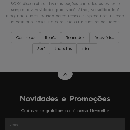
ROXY disponibiliza diversas opções em todos os estilos e
sempre traz novidades para você. Afinal, versatilidade é
tudo, não é mesmo? Não perca tempo e explore nossa seção
de vestuário masculino para encontrar suas roupas ideais.
Camisetas
Bonés
Bermudas
Acessórios
Surf
Jaquetas
Infaltil
Novidades e Promoções
Cadastre-se gratuitamente à nossa Newsletter