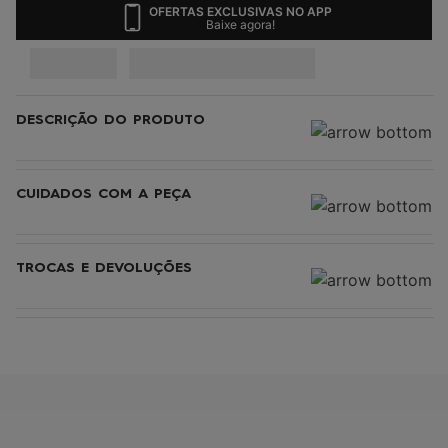
4
º
jaqueta
OFERTAS EXCLUSIVAS NO APP
Baixe agora!
5
º
maio
6
º
boardshort
7
º
gorro
DESCRIÇÃO DO PRODUTO
8
º
vestido
9
º
oculos
CUIDADOS COM A PEÇA
10
º
regata
TROCAS E DEVOLUÇÕES