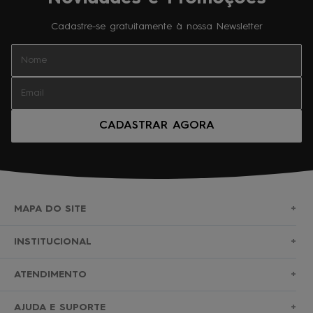
Cadastre-se gratuitamente à nossa Newsletter
CADASTRAR AGORA
MAPA DO SITE
+
SURF
INSTITUCIONAL
+
NOVA COLEÇÃO
SOBRE NÓS
ATENDIMENTO
+
BERMUDAS
TROCAS E DEVOLUÇÕES
(11)2010-1028
AJUDA E SUPORTE
+