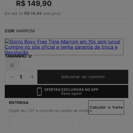
4
º
R$
jaqueta
149
,
90
5
º
maio
Em até
2
x
R$
74
,
95
sem juros
6
º
oculos
COR:
MARROM
7
º
boardshort
8
º
vestido
9
º
gorro
TAMANHO
:
U
10
º
calça
U
Adicionar ao carrinho
OFERTAS EXCLUSIVAS NO APP
Baixe agora!
Calcular o frete