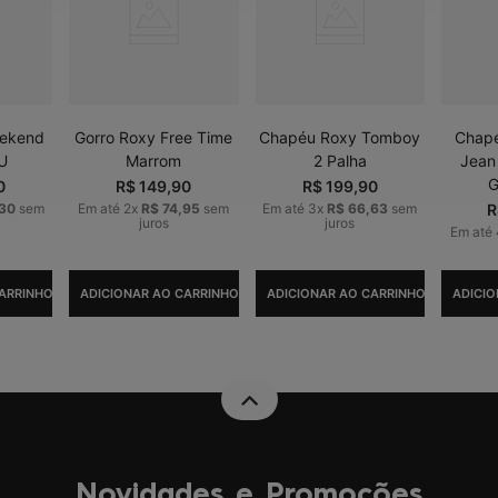
eekend
Gorro Roxy Free Time
Chapéu Roxy Tomboy
Chapé
 U
Marrom
2 Palha
Jean
G
0
R$
149
,
90
R$
199
,
90
30
sem
Em até
2
x
R$
74
,
95
sem
Em até
3
x
R$
66
,
63
sem
R
juros
juros
Em até
ARRINHO
ADICIONAR AO CARRINHO
ADICIONAR AO CARRINHO
ADICIO
Novidades e Promoções