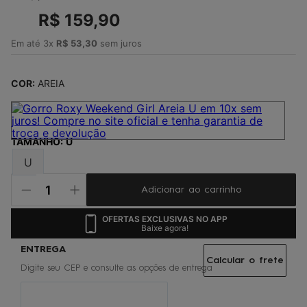
4
º
maio
R$
159
,
90
5
º
jaqueta
Em até
3
x
R$
53
,
30
sem juros
6
º
boardshort
7
º
gorro
COR:
AREIA
8
º
vestido
9
º
oculos
TAMANHO
:
U
10
º
chinelo
U
Adicionar ao carrinho
OFERTAS EXCLUSIVAS NO APP
Baixe agora!
Calcular o frete