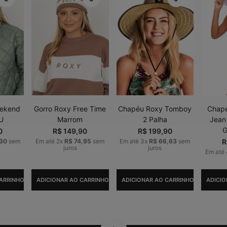
eekend
Gorro Roxy Free Time
Chapéu Roxy Tomboy
Chapé
 U
Marrom
2 Palha
Jean
G
0
R$
149
,
90
R$
199
,
90
30
sem
Em até
2
x
R$
74
,
95
sem
Em até
3
x
R$
66
,
63
sem
R
juros
juros
Em até
ARRINHO
ADICIONAR AO CARRINHO
ADICIONAR AO CARRINHO
ADICIO