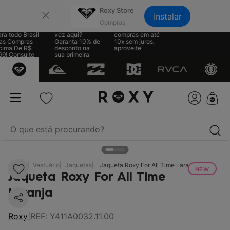
×
Roxy Store
Instalar
te Grátis
Sua primeira
Parcele suas
a todo Brasil
vez aqui?
compras em até
s Compras
Garanta 10% de
10x sem juros,
ima De R$
desconto na
aproveite
9! Consulte
sua primeira
regras
compra
O que está procurando?
termos mais buscados
RX
Vestuário
Jaquetas
Jaqueta Roxy For All Time Laranja
NEW
Jaqueta Roxy For All Time
1
º
biquíni
Laranja
2
º
mochila
3
º
moletom
Roxy
|
REF
:
Y411A0032.11.00