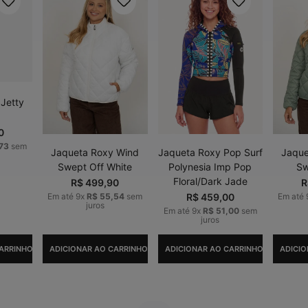
Jetty
0
73
sem
Jaqueta Roxy Wind
Jaqueta Roxy Pop Surf
Jaque
Swept Off White
Polynesia Imp Pop
Sw
Floral/Dark Jade
R$
499
,
90
R
Em até
9
x
R$
55
,
54
sem
R$
459
,
00
Em até
juros
Em até
9
x
R$
51
,
00
sem
juros
ARRINHO
ADICIONAR AO CARRINHO
ADICIONAR AO CARRINHO
ADICIO