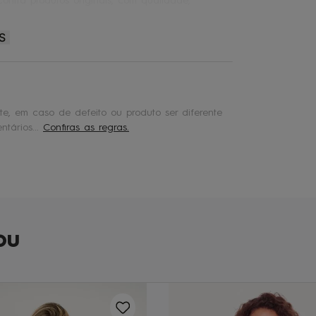
ontra produtos originais, com qualidade,
S
e, em caso de defeito ou produto ser diferente
tários...
Confiras as regras.
ou