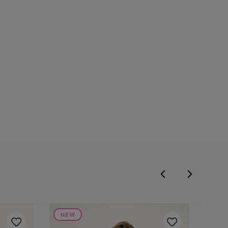
NEW
NE
Jaque