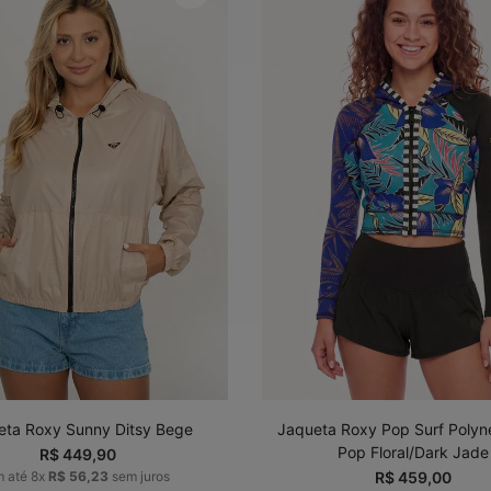
P
M
G
GG
P
M
G
ADICIONAR AO
ADICIONAR AO
CARRINHO
CARRINHO
eta Roxy Sunny Ditsy Bege
Jaqueta Roxy Pop Surf Polyn
Pop Floral/Dark Jade
R$
449
,
90
m até
8
x
R$
56
,
23
sem juros
R$
459
,
00