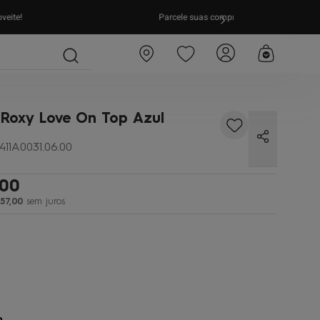
as compras em
até 10x sem juros!
Aproveite!
FRETE GRÁTIS
par
 Roxy Love On Top Azul
411A0031.06.00
00
57
,
00
sem juros