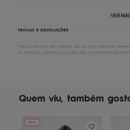
Você está na
loja online oficial
da Roxy. Aqui, você enc
garantia e compromisso que só a Roxy tem a oferecer!
VER MAI
Roxy® |
Make waves. Move mountains.
🏄
TROCAS E DEVOLUÇÕES
Troca o produto pelo mesmo, de cor e/ou tamanho diferent
do anúncio, comunicar o nosso SAC e mencione nos comen
Quem viu, também gost
NEW
to