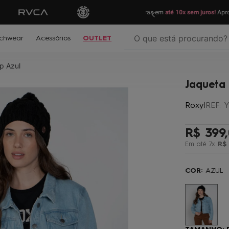
ras em
até 10x sem juros!
Aproveite!
Parcele su
O que está procurando?
chwear
Acessórios
OUTLET
p Azul
termos mais buscados
Jaqueta
º
biquíni
Roxy
|
REF
:
Y
º
mochila
º
moletom
R$
399
,
º
jaqueta
Em até
7
x
R$
º
maio
COR:
AZUL
º
oculos
º
boardshort
º
vestido