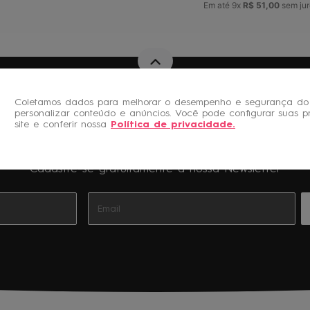
Em até
9
x
R$
51
,
00
sem jur
Coletamos dados para melhorar o desempenho e segurança do 
personalizar conteúdo e anúncios. Você pode configurar suas p
site e conferir nossa
Política de privacidade
.
Novidades e Promoções
Cadastre-se gratuitamente à nossa Newsletter