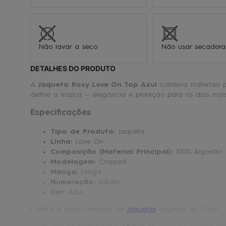
Não lavar a seco
Não usar secadora
DETALHES DO PRODUTO
A
Jaqueta Roxy Love On Top Azul
combina materiais 
define a marca — elegância e proteção para os dias mais 
Especificações
Tipo de Produto:
Jaqueta
Linha:
Love On
Composição (Material Principal):
100% Algodão
Modelagem:
Cropped
Manga:
Longa
Numeração:
Adulto
Cor:
Azul
Confira a linha completa de
Jaquetas
originais da Roxy!