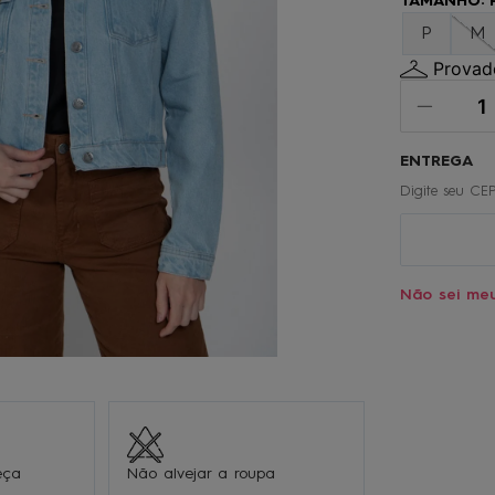
TAMANHO
:
º
gorro
P
M
0
º
calça
Provado
Não sei me
eça
Não alvejar a roupa