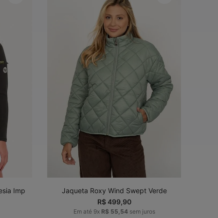
P
M
G
GG
ADICIONAR AO
CARRINHO
esia Imp
Jaqueta Roxy Wind Swept Verde
R$
499
,
90
Em até
9
x
R$
55
,
54
sem juros