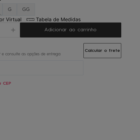
P
G
GG
r Virtual
Tabela de Medidas
Adicionar ao carrinho
Calcular o frete
u CEP