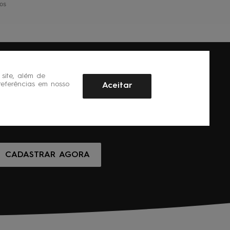
os
site, além de
referências em nosso
Aceitar
CADASTRAR AGORA