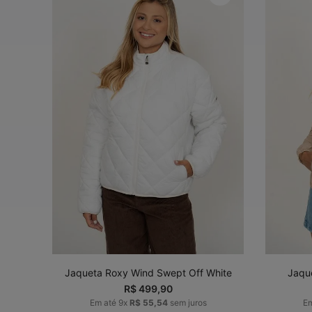
P
M
G
GG
ADICIONAR AO
CARRINHO
Jaqueta Roxy Wind Swept Off White
Jaqu
R$
499
,
90
Em até
9
x
R$
55
,
54
sem juros
E