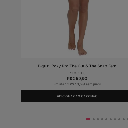
Biquíni Roxy Pro The Cut & The Snap Fern
R$
369
,
00
R$
259
,
90
Em até
5
x
R$
51
,
98
sem juros
ADICIONAR AO CARRINHO