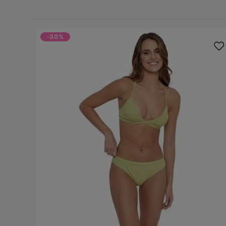
-30%
loud