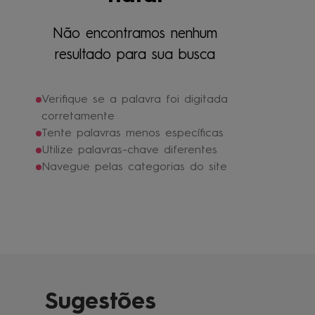
4
º
jaqueta
5
º
maio
Não encontramos nenhum
6
º
boardshort
resultado para sua busca
7
º
vestido
Verifique se a palavra foi digitada
8
º
oculos
corretamente
9
º
gorro
Tente palavras menos específicas
Utilize palavras-chave diferentes
10
º
regata
Navegue pelas categorias do site
Sugestões