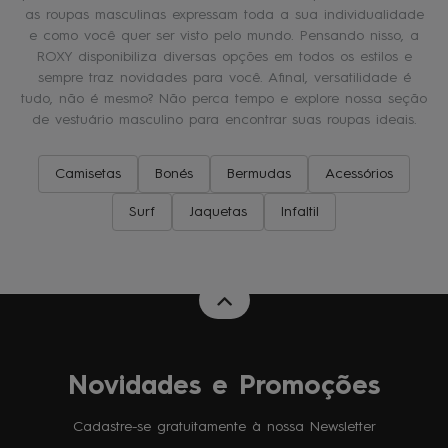
as roupas masculinas expressam toda a sua individualidade
e como você quer ser visto pelo mundo. Pensando nisso, a
ROXY disponibiliza diversas opções em todos os estilos e
sempre traz novidades para você. Afinal, versatilidade é
tudo, não é mesmo? Não perca tempo e explore nossa seção
de vestuário masculino para encontrar suas roupas ideais.
Camisetas
Bonés
Bermudas
Acessórios
Surf
Jaquetas
Infaltil
Novidades e Promoções
Cadastre-se gratuitamente à nossa Newsletter