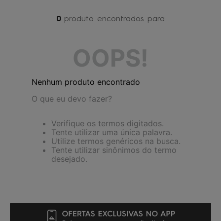
4
º
jaqueta
0
produto
5
º
maio
6
º
boardshort
OOPS!
7
º
vestido
8
º
oculos
Nenhum produto encontrado
9
º
gorro
O que eu devo fazer?
10
º
regata
Verifique os termos digitados.
Tente utilizar uma única palavra.
Utilize termos genéricos na busca.
Tente utilizar sinônimos do termo
desejado.