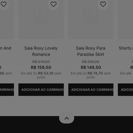
on And
Saia Roxy Lovely
Saia Roxy Para
Shorts
Romance
Paradise Skirt
0
R$
319
,
00
R$
299
,
00
0
R$
159
,
50
R$
149
,
50
66
sem
Em até
3
x
R$
53
,
16
sem
Em até
2
x
R$
74
,
75
sem
Em até
juros
juros
ARRINHO
ADICIONAR AO CARRINHO
ADICIONAR AO CARRINHO
ADICIO