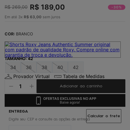
4
º
maio
R$
189
,
00
R$
269
,
00
-30%
5
º
jaqueta
Em até
3
x
R$
63
,
00
sem juros
6
º
boardshort
7
º
gorro
COR:
BRANCO
8
º
vestido
9
º
oculos
TAMANHO
:
42
10
º
chinelo
34
36
38
40
42
Provador Virtual
Tabela de Medidas
Adicionar ao carrinho
OFERTAS EXCLUSIVAS NO APP
Baixe agora!
Calcular o frete