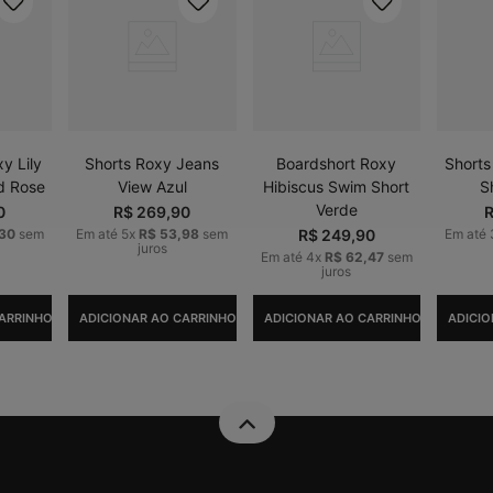
y Lily
Shorts Roxy Jeans
Boardshort Roxy
Shorts
d Rose
View Azul
Hibiscus Swim Short
S
Verde
0
R$
269
,
90
30
sem
Em até
5
x
R$
53
,
98
sem
R$
249
,
90
Em até
juros
Em até
4
x
R$
62
,
47
sem
juros
ARRINHO
ADICIONAR AO CARRINHO
ADICIONAR AO CARRINHO
ADICIO