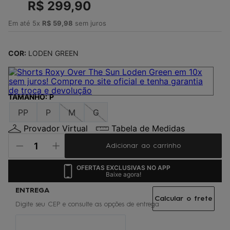
4
º
R$
jaqueta
299
,
90
5
º
maio
Em até
5
x
R$
59
,
98
sem juros
6
º
oculos
COR:
LODEN GREEN
7
º
boardshort
8
º
vestido
9
º
gorro
TAMANHO
:
P
10
º
calça
PP
P
M
G
Provador Virtual
Tabela de Medidas
Adicionar ao carrinho
OFERTAS EXCLUSIVAS NO APP
Baixe agora!
Calcular o frete