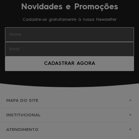
Novidades e Promoções
Cadastre-se gratuitamente à nossa Newsletter
CADASTRAR AGORA
MAPA DO SITE
+
SURF
INSTITUCIONAL
+
NOVA COLEÇÃO
SOBRE NÓS
ATENDIMENTO
+
BERMUDAS