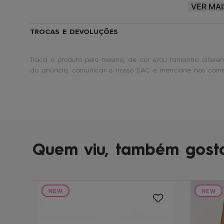
VER MAI
Roxy® |
Make waves. Move mountains.
🏄
TROCAS E DEVOLUÇÕES
Troca o produto pelo mesmo, de cor e/ou tamanho diferent
do anúncio, comunicar o nosso SAC e mencione nos comen
Quem viu, também gost
NEW
NEW
te