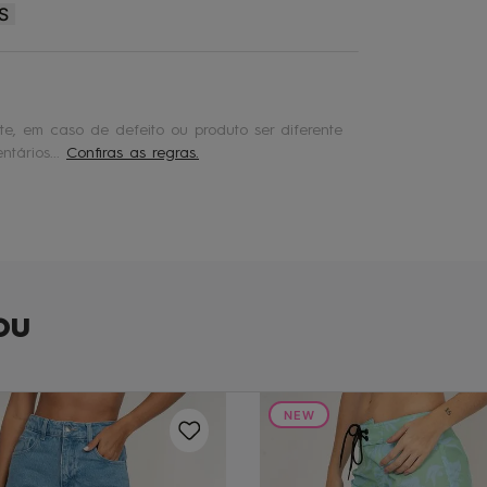
S
e, em caso de defeito ou produto ser diferente
tários...
Confiras as regras.
ou
NEW