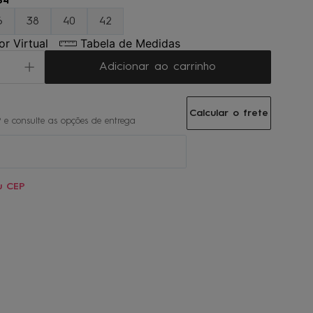
34
6
38
40
42
r Virtual
Tabela de Medidas
Adicionar ao carrinho
Calcular o frete
u CEP