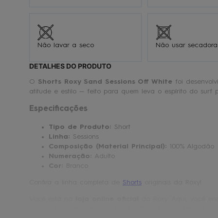
Não lavar a seco
Não usar secadora
DETALHES DO PRODUTO
O
Shorts Roxy Sand Sessions Off White
foi desenvolv
atitude e estilo — feito para quem leva o espírito do surf 
Especificações
Tipo de Produto:
Short
Linha:
Sessions
Composição (Material Principal):
100% Algodão
Numeração:
Adulto
Cor:
Branco
Confira a linha completa de
Shorts
originais da Roxy!
Você está na
loja online oficial
da Roxy. Aqui, você enc
garantia e compromisso que só a Roxy tem a oferecer!