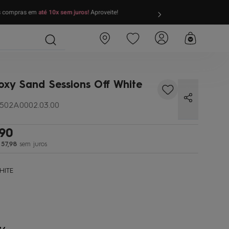
as compras em
até 10x sem juros!
Aproveite!
FRETE GRÁTIS
par
oxy Sand Sessions Off White
502A0002.03.00
90
57
,
98
sem juros
HITE