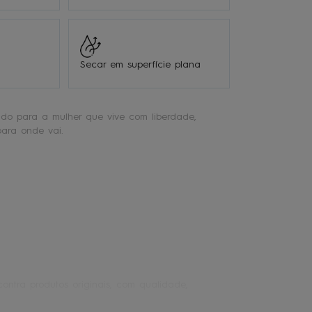
Secar em superfície plana
ido para a mulher que vive com liberdade,
para onde vai.
ontra produtos originais, com qualidade,