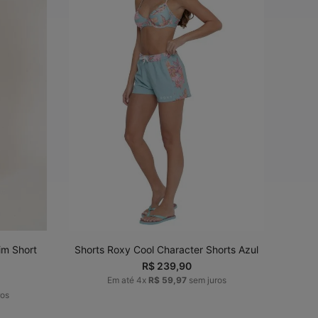
42
P
M
G
GG
ADICIONAR AO
CARRINHO
im Short
Shorts Roxy Cool Character Shorts Azul
R$
239
,
90
Em até
4
x
R$
59
,
97
sem juros
ros