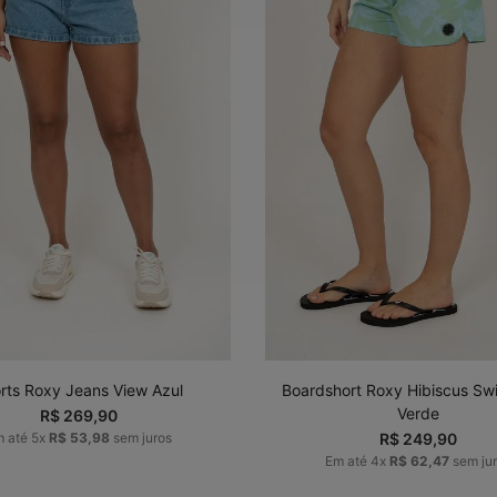
36
38
40
42
34
36
38
40
ADICIONAR AO
ADICIONAR AO
CARRINHO
CARRINHO
rts Roxy Jeans View Azul
Boardshort Roxy Hibiscus Sw
Verde
R$
269
,
90
m até
5
x
R$
53
,
98
sem juros
R$
249
,
90
Em até
4
x
R$
62
,
47
sem ju