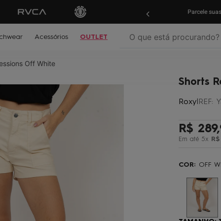
ras em
até 10x sem juros!
Aproveite!
Parcele su
O que está procurando?
chwear
Acessórios
OUTLET
essions Off White
termos mais buscados
Shorts R
º
biquíni
Roxy
|
REF
:
Y
º
mochila
º
moletom
R$
289
,
º
jaqueta
Em até
5
x
R$
º
maio
COR:
OFF W
º
boardshort
º
vestido
º
oculos