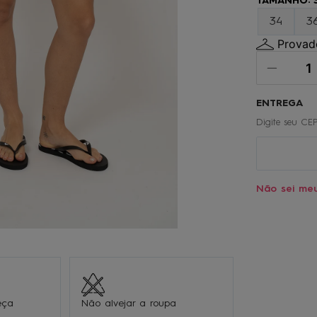
TAMANHO
:
º
gorro
34
3
0
º
regata
Provado
Não sei me
eça
Não alvejar a roupa