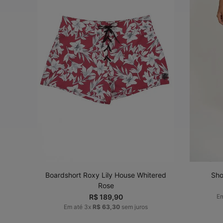
P
M
G
34
ADICIONAR AO
CARRINHO
Boardshort Roxy Lily House Whitered
Sho
Rose
R$
189
,
90
E
Em até
3
x
R$
63
,
30
sem juros