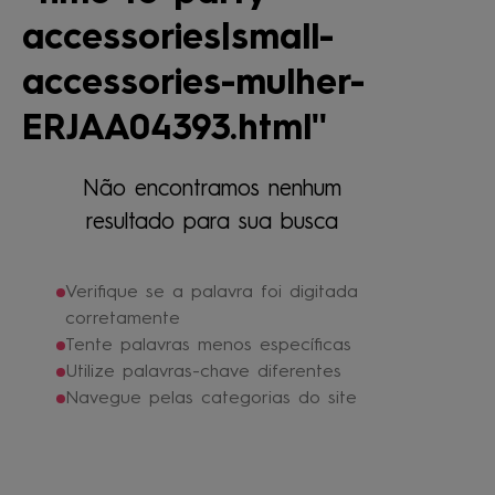
4
º
jaqueta
accessories|small-
5
º
boardshort
accessories-mulher-
6
º
maio
ERJAA04393.html
7
º
oculos
8
º
gorro
Não encontramos nenhum
9
º
calça
resultado para sua busca
10
º
vestido
Verifique se a palavra foi digitada
corretamente
Tente palavras menos específicas
Utilize palavras-chave diferentes
Navegue pelas categorias do site