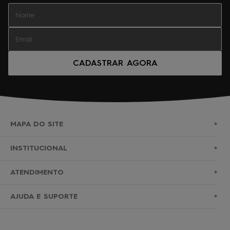
CADASTRAR AGORA
MAPA DO SITE
+
SURF
INSTITUCIONAL
+
NOVA COLEÇÃO
SOBRE NÓS
ATENDIMENTO
+
BERMUDAS
TROCAS E DEVOLUÇÕES
(11)2010-1028
AJUDA E SUPORTE
+
ROUPAS
POLÍTICA DE ENTREGA
SAC@ROXYBRASIL.COM.BR
PERGUNTAS FREQUENTES
BONÉS