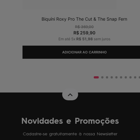
Biquíni Roxy Pro The Cut & The Snap Fern
R$
369
,
00
R$
259
,
90
Em até
5
x
R$
51
,
98
sem juros
ADICIONAR AO CARRINHO
Novidades e Promoções
Cadastre-se gratuitamente à nossa Newsletter