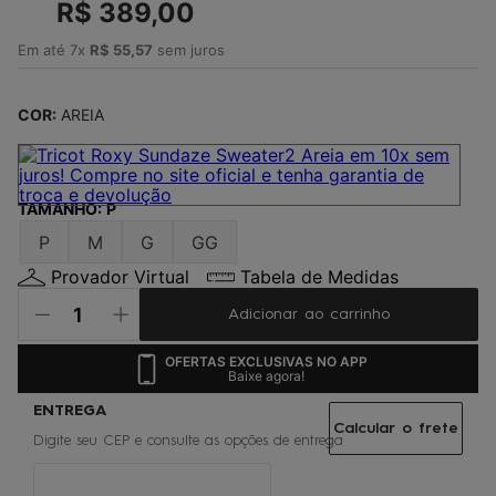
4
º
R$
jaqueta
389
,
00
5
º
maio
Em até
7
x
R$
55
,
57
sem juros
6
º
oculos
COR:
AREIA
7
º
boardshort
8
º
vestido
9
º
gorro
TAMANHO
:
P
10
º
calça
P
M
G
GG
Provador Virtual
Tabela de Medidas
Adicionar ao carrinho
OFERTAS EXCLUSIVAS NO APP
Baixe agora!
Calcular o frete