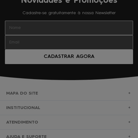
Novidades e Promoções
Cadastre-se gratuitamente à nossa Newsletter
CADASTRAR AGORA
MAPA DO SITE
+
SURF
INSTITUCIONAL
+
NOVA COLEÇÃO
SOBRE NÓS
ATENDIMENTO
+
BERMUDAS
TROCAS E DEVOLUÇÕES
(11)2010-1028
AJUDA E SUPORTE
+