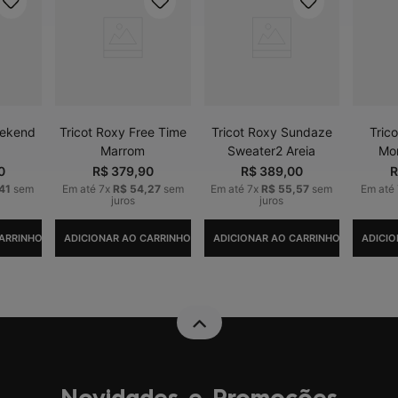
eekend
Tricot Roxy Free Time
Tricot Roxy Sundaze
Tric
Marrom
Sweater2 Areia
Mor
0
R$
379
,
90
R$
389
,
00
R
41
sem
Em até
7
x
R$
54
,
27
sem
Em até
7
x
R$
55
,
57
sem
Em até
juros
juros
ARRINHO
ADICIONAR AO CARRINHO
ADICIONAR AO CARRINHO
ADICIO