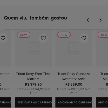
Quem viu, também gostou
NEW
NEW
NEW
eekend
Tricot Roxy Free Time
Tricot Roxy Sundaze
Tric
Marrom
Sweater2 Areia
Mor
0
R$
379
,
90
R$
389
,
00
R
41
sem
Em até
7
x
R$
54
,
27
sem
Em até
7
x
R$
55
,
57
sem
Em até
juros
juros
ARRINHO
ADICIONAR AO CARRINHO
ADICIONAR AO CARRINHO
ADICIO