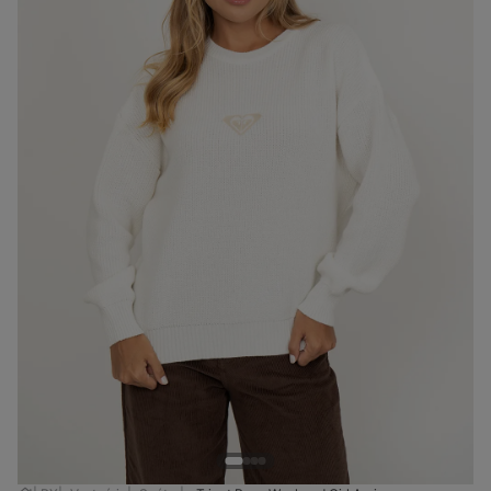
4
º
jaqueta
5
º
maio
6
º
boardshort
7
º
vestido
8
º
oculos
9
º
gorro
10
º
regata