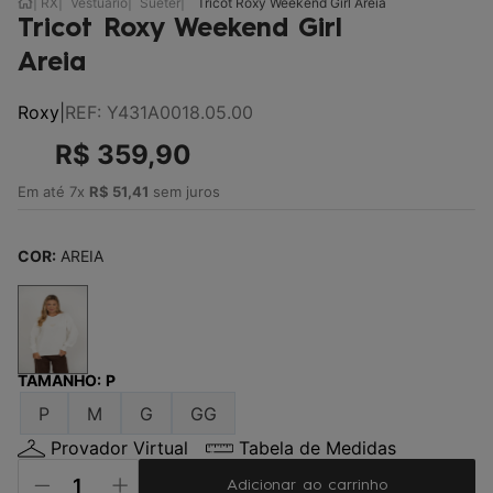
RX
Vestuário
Suéter
Tricot Roxy Weekend Girl Areia
Tricot Roxy Weekend Girl
Areia
Roxy
|
REF
:
Y431A0018.05.00
R$
359
,
90
Em até
7
x
R$
51
,
41
sem juros
COR:
AREIA
TAMANHO
:
P
P
M
G
GG
Provador Virtual
Tabela de Medidas
Adicionar ao carrinho