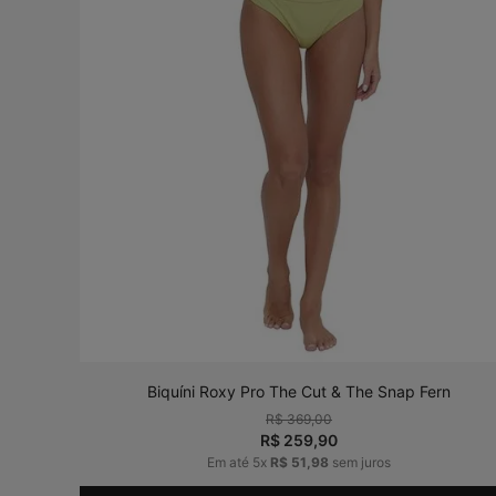
Biquíni Roxy Pro The Cut & The Snap Fern
R$
369
,
00
R$
259
,
90
Em até
5
x
R$
51
,
98
sem juros