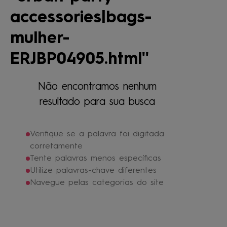
4
º
jaqueta
accessories|bags-
5
º
maio
mulher-
6
º
oculos
ERJBP04905.html
7
º
boardshort
8
º
vestido
Não encontramos nenhum
9
º
gorro
resultado para sua busca
10
º
calça
Verifique se a palavra foi digitada
corretamente
Tente palavras menos específicas
Utilize palavras-chave diferentes
Navegue pelas categorias do site