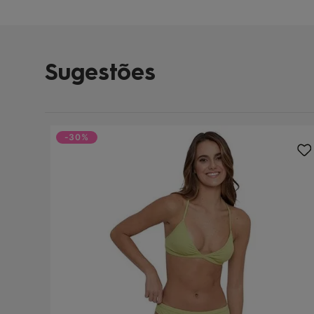
Sugestões
-30%
loud