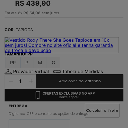
4
º
R$
jaqueta
439
,
90
5
º
maio
Em até
8
x
R$
54
,
98
sem juros
6
º
boardshort
COR:
TAPIOCA
7
º
vestido
8
º
oculos
9
º
gorro
TAMANHO
:
PP
10
º
regata
PP
P
M
G
Provador Virtual
Tabela de Medidas
Adicionar ao carrinho
OFERTAS EXCLUSIVAS NO APP
Baixe agora!
Calcular o frete