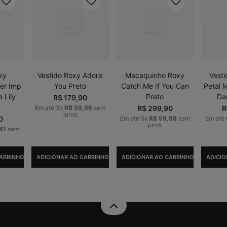
xy
Vestido Roxy Adore
Macaquinho Roxy
Vesti
er Imp
You Preto
Catch Me If You Can
Petal 
 Lily
Preto
Da
R$
179
,
90
Em até
3
x
R$
59
,
96
sem
R$
299
,
90
R
juros
0
Em até
5
x
R$
59
,
98
sem
Em até
juros
41
sem
ARRINHO
ADICIONAR AO CARRINHO
ADICIONAR AO CARRINHO
ADICIO