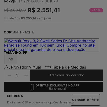
Roxy
|
REF
:
Y261A0012.001079
4
º
jaqueta
R$
2
.
551
,
41
R$
5
º
2
.
834
maio
,
90
-10%
6
º
boardshort
Em até
10
x
R$
255
,
14
sem juros
7
º
vestido
COR:
ANTHRACITE
8
º
oculos
9
º
gorro
10
º
regata
TAMANHO
:
PP
PP
Provador Virtual
Tabela de Medidas
Adicionar ao carrinho
OFERTAS EXCLUSIVAS NO APP
Baixe agora!
Calcular o frete