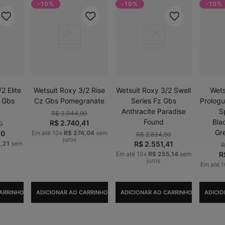
-10%
-10%
-10%
2 Elite
Wetsuit Roxy 3/2 Rise
Wetsuit Roxy 3/2 Swell
Wets
z Gbs
Cz Gbs Pomegranate
Series Fz Gbs
Prolog
Anthracite Paradise
S
R$
3
.
044
,
90
Found
Bla
R$
2
.
740
,
41
0
Gr
10
Em até
10
x
R$
274
,
04
sem
R$
2
.
834
,
90
juros
1
,
21
sem
R$
2
.
551
,
41
Em até
10
x
R$
255
,
14
sem
R
juros
Em até
1
ARRINHO
ADICIONAR AO CARRINHO
ADICIONAR AO CARRINHO
ADICIO