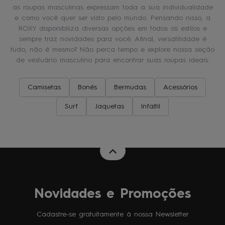
as roupas masculinas expressam toda a sua individualidade
e como você quer ser visto pelo mundo. Pensando nisso, a
ROXY disponibiliza diversas opções em todos os estilos e
sempre traz novidades para você. Afinal, versatilidade é
tudo, não é mesmo? Não perca tempo e explore nossa seção
de vestuário masculino para encontrar suas roupas ideais.
Camisetas
Bonés
Bermudas
Acessórios
Surf
Jaquetas
Infaltil
Novidades e Promoções
Cadastre-se gratuitamente à nossa Newsletter