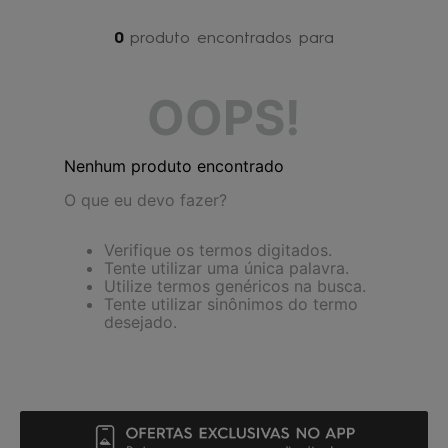
4
º
jaqueta
0
produto
5
º
boardshort
6
º
maio
OOPS!
7
º
oculos
8
º
gorro
Nenhum produto encontrado
9
º
calça
O que eu devo fazer?
10
º
vestido
Verifique os termos digitados.
Tente utilizar uma única palavra.
Utilize termos genéricos na busca.
Tente utilizar sinônimos do termo
desejado.